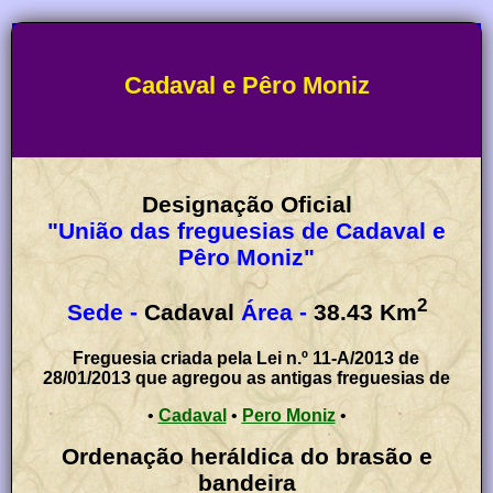
Cadaval e Pêro Moniz
Designação Oficial
"União das freguesias de Cadaval e
Pêro Moniz"
2
Sede -
Cadaval
Área -
38.43
Km
Freguesia criada pela Lei n.º 11-A/2013 de
28/01/2013 que agregou as antigas freguesias de
•
Cadaval
•
Pero Moniz
•
Ordenação heráldica do brasão e
bandeira