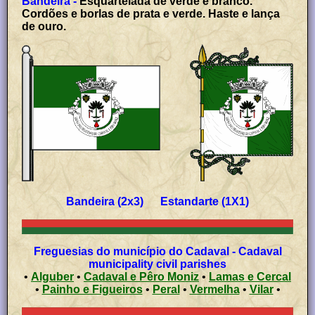
Bandeira -
Esquartelada de verde e branco.
Cordões e borlas de prata e verde. Haste e lança
de ouro.
Bandeira (2x3) Estandarte (1X1)
Freguesias do município do Cadaval - Cadaval
municipality civil parishes
•
Alguber
•
Cadaval e Pêro Moniz
•
Lamas e Cercal
•
Painho e Figueiros
•
Peral
•
Vermelha
•
Vilar
•