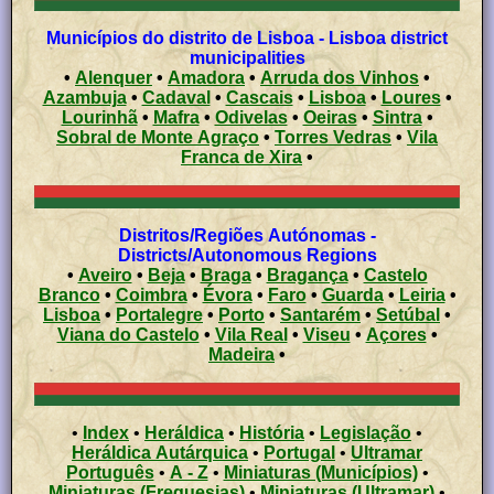
Municípios do distrito de Lisboa - Lisboa district
municipalities
•
Alenquer
•
Amadora
•
Arruda dos Vinhos
•
Azambuja
•
Cadaval
•
Cascais
•
Lisboa
•
Loures
•
Lourinhã
•
Mafra
•
Odivelas
•
Oeiras
•
Sintra
•
Sobral de Monte Agraço
•
Torres Vedras
•
Vila
Franca de Xira
•
Distritos/Regiões Autónomas -
Districts/Autonomous Regions
•
Aveiro
•
Beja
•
Braga
•
Bragança
•
Castelo
Branco
•
Coimbra
•
Évora
•
Faro
•
Guarda
•
Leiria
•
Lisboa
•
Portalegre
•
Porto
•
Santarém
•
Setúbal
•
Viana do Castelo
•
Vila Real
•
Viseu
•
Açores
•
Madeira
•
•
Index
•
Heráldica
•
História
•
Legislação
•
Heráldica Autárquica
•
Portugal
•
Ultramar
Português
•
A - Z
•
Miniaturas (Municípios)
•
Miniaturas (Freguesias)
•
Miniaturas (Ultramar)
•