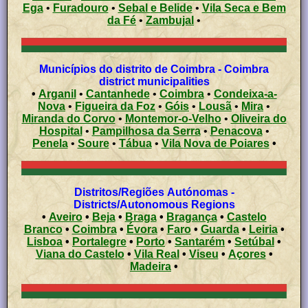
Ega
•
Furadouro
•
Sebal e Belide
•
Vila Seca e Bem
da Fé
•
Zambujal
•
Municípios do distrito de Coimbra - Coimbra
district municipalities
•
Arganil
•
Cantanhede
•
Coimbra
•
Condeixa-a-
Nova
•
Figueira da Foz
•
Góis
•
Lousã
•
Mira
•
Miranda do Corvo
•
Montemor-o-Velho
•
Oliveira do
Hospital
•
Pampilhosa da Serra
•
Penacova
•
Penela
•
Soure
•
Tábua
•
Vila Nova de Poiares
•
Distritos/Regiões Autónomas -
Districts/Autonomous Regions
•
Aveiro
•
Beja
•
Braga
•
Bragança
•
Castelo
Branco
•
Coimbra
•
Évora
•
Faro
•
Guarda
•
Leiria
•
Lisboa
•
Portalegre
•
Porto
•
Santarém
•
Setúbal
•
Viana do Castelo
•
Vila Real
•
Viseu
•
Açores
•
Madeira
•