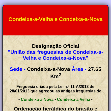
Condeixa-a-Velha e Condeixa-a-Nova
Designação Oficial
"União das freguesias de Condeixa-a-
Velha e Condeixa-a-Nova"
Sede -
Condeixa-a-Nova
Área -
27.65
2
Km
Freguesia criada pela Lei n.º 11-A/2013 de
28/01/2013 que agregou as antigas freguesias de
•
Condeixa-a-Nova
•
Condeixa-a-Velha
•
Ordenação heráldica do brasão e