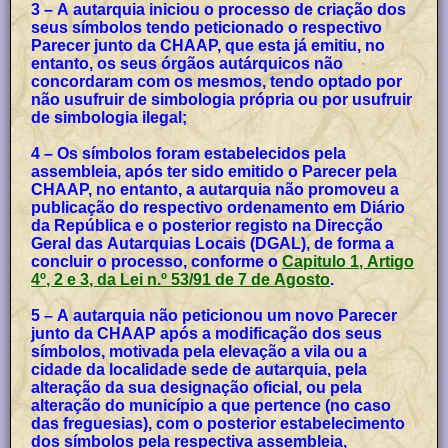
3 – A autarquia iniciou o processo de criação dos
seus símbolos tendo peticionado o respectivo
Parecer junto da CHAAP, que esta já emitiu, no
entanto, os seus órgãos autárquicos não
concordaram com os mesmos, tendo optado por
não usufruir de simbologia própria ou por usufruir
de simbologia ilegal;
4 – Os símbolos foram estabelecidos pela
assembleia, após ter sido emitido o Parecer pela
CHAAP, no entanto, a autarquia não promoveu a
publicação do respectivo ordenamento em Diário
da República e o posterior registo na Direcção
Geral das Autarquias Locais (DGAL), de forma a
concluir o processo, conforme o
Capitulo 1, Artigo
4º, 2 e 3, da Lei n.º 53/91 de 7 de Agosto
.
5 – A autarquia não peticionou um novo Parecer
junto da CHAAP após a modificação dos seus
símbolos, motivada pela elevação a vila ou a
cidade da localidade sede de autarquia, pela
alteração da sua designação oficial, ou pela
alteração do município a que pertence (no caso
das freguesias), com o posterior estabelecimento
dos símbolos pela respectiva assembleia,