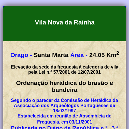
Vila Nova da Rainha
2
Orago -
Santa Marta
Área -
24.05
Km
Elevação da sede da freguesia à categoria de vila
pela Lei n.º 57/2001 de 12/07/2001
Ordenação heráldica do brasão e
bandeira
Segundo o parecer da Comissão de Heráldica da
Associação dos Arqueólogos Portugueses de
18/03/1997
Estabelecida em reunião de Assembleia de
Freguesia, em 03/11/2001
Publicada no Diário da República n.º , 3.ª