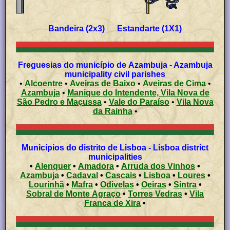
Bandeira (2x3) Estandarte (1X1)
Freguesias do município de Azambuja - Azambuja
municipality civil parishes
•
Alcoentre
•
Aveiras de Baixo
•
Aveiras de Cima
•
Azambuja
•
Manique do Intendente, Vila Nova de
São Pedro e Maçussa
•
Vale do Paraíso
•
Vila Nova
da Rainha
•
Municípios do distrito de Lisboa - Lisboa district
municipalities
•
Alenquer
•
Amadora
•
Arruda dos Vinhos
•
Azambuja
•
Cadaval
•
Cascais
•
Lisboa
•
Loures
•
Lourinhã
•
Mafra
•
Odivelas
•
Oeiras
•
Sintra
•
Sobral de Monte Agraço
•
Torres Vedras
•
Vila
Franca de Xira
•