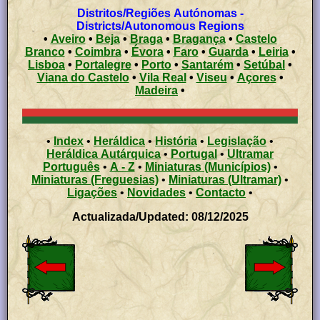
Distritos/Regiões Autónomas -
Districts/Autonomous Regions
•
Aveiro
•
Beja
•
Braga
•
Bragança
•
Castelo
Branco
•
Coimbra
•
Évora
•
Faro
•
Guarda
•
Leiria
•
Lisboa
•
Portalegre
•
Porto
•
Santarém
•
Setúbal
•
Viana do Castelo
•
Vila Real
•
Viseu
•
Açores
•
Madeira
•
•
Index
•
Heráldica
•
História
•
Legislação
•
Heráldica Autárquica
•
Portugal
•
Ultramar
Português
•
A - Z
•
Miniaturas (Municípios)
•
Miniaturas (Freguesias)
•
Miniaturas (Ultramar)
•
Ligações
•
Novidades
•
Contacto
•
Actualizada/Updated: 08/12/2025