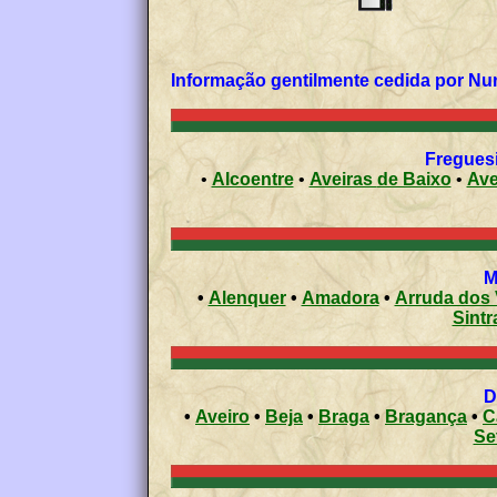
Informação gentilmente cedida por Nu
Freguesi
•
Alcoentre
•
Aveiras de Baixo
•
•
Alenquer
•
Amadora
•
Arruda dos
Sintr
•
Aveiro
•
Beja
•
Braga
•
Bragança
•
C
Se