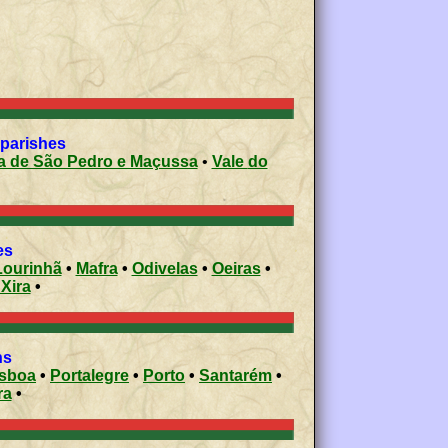
 parishes
a Nova de São Pedro e Maçussa
•
Vale do
ies
Lourinhã
•
Mafra
•
Odivelas
•
Oeiras
•
 Xira
•
ons
isboa
•
Portalegre
•
Porto
•
Santarém
•
ra
•