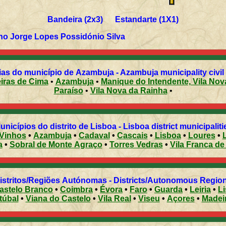
Bandeira (2x3) Estandarte (1X1)
no Jorge Lopes Possidónio Silva
as do município de Azambuja - Azambuja municipality civil
Aveiras de Cima
•
Azambuja
•
Manique do Intendente, Vil
Paraíso
•
Vila Nova da Rainha
•
Municípios do distrito de Lisboa - Lisboa district municipalit
 Vinhos
•
Azambuja
•
Cadaval
•
Cascais
•
Lisboa
•
Loures
•
a
•
Sobral de Monte Agraço
•
Torres Vedras
•
Vila Franca de
Distritos/Regiões Autónomas - Districts/Autonomous Regi
astelo Branco
•
Coimbra
•
Évora
•
Faro
•
Guarda
•
Leiria
•
L
túbal
•
Viana do Castelo
•
Vila Real
•
Viseu
•
Açores
•
Madei