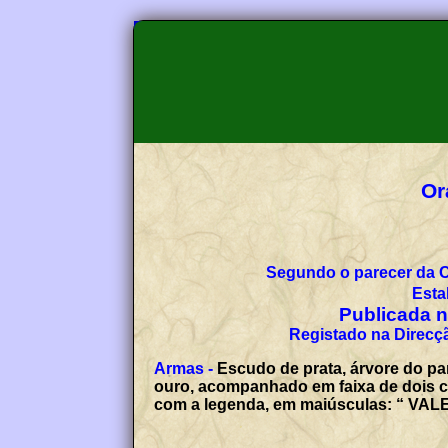
Or
Segundo o parecer da 
Esta
Publicada no
Registado na Direcçã
Armas -
Escudo de prata, árvore do par
ouro, acompanhado em faixa de dois ca
com a legenda, em maiúsculas: “ VAL