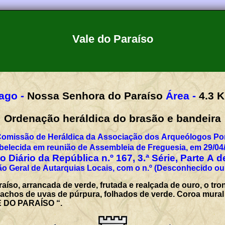
Vale do Paraíso
ago -
Nossa Senhora do Paraíso
Área -
4.3
Ordenação heráldica do brasão e bandeira
Comissão de Heráldica da Associação dos Arqueólogos Por
belecida em reunião de Assembleia de Freguesia, em 29/04
 Diário da República n.º 167, 3.ª Série, Parte A 
o Geral de Autarquias Locais, com o n.º (Desconhecido ou
aíso, arrancada de verde, frutada e realçada de ouro, o tr
chos de uvas de púrpura, folhados de verde. Coroa mural de
E DO PARAÍSO “.