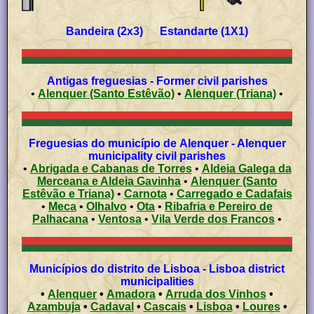
Bandeira (2x3) Estandarte (1X1)
Antigas freguesias - Former civil parishes
•
Alenquer (Santo Estêvão)
•
Alenquer (Triana)
•
Freguesias do município de Alenquer - Alenquer
municipality civil parishes
•
Abrigada e Cabanas de Torres
•
Aldeia Galega da
Merceana e Aldeia Gavinha
•
Alenquer (Santo
Estêvão e Triana)
•
Carnota
•
Carregado e Cadafais
•
Meca
•
Olhalvo
•
Ota
•
Ribafria e Pereiro de
Palhacana
•
Ventosa
•
Vila Verde dos Francos
•
Municípios do distrito de Lisboa - Lisboa district
municipalities
•
Alenquer
•
Amadora
•
Arruda dos Vinhos
•
Azambuja
•
Cadaval
•
Cascais
•
Lisboa
•
Loures
•