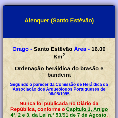
Alenquer (Santo Estêvão)
Orago -
Santo Estêvão
Área -
16.09
2
Km
Ordenação heráldica do brasão e
bandeira
Segundo o parecer da Comissão de Heráldica da
Associação dos Arqueólogos Portugueses de
08/05/1995
Nunca foi publicada no Diário da
República, conforme o
Capitulo 1, Artigo
4º, 2 e 3, da Lei n.º 53/91 de 7 de Agosto
,