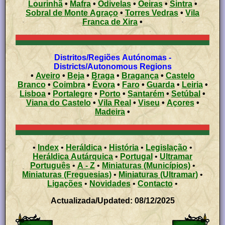
Lourinhã
•
Mafra
•
Odivelas
•
Oeiras
•
Sintra
•
Sobral de Monte Agraço
•
Torres Vedras
•
Vila
Franca de Xira
•
Distritos/Regiões Autónomas -
Districts/Autonomous Regions
•
Aveiro
•
Beja
•
Braga
•
Bragança
•
Castelo
Branco
•
Coimbra
•
Évora
•
Faro
•
Guarda
•
Leiria
•
Lisboa
•
Portalegre
•
Porto
•
Santarém
•
Setúbal
•
Viana do Castelo
•
Vila Real
•
Viseu
•
Açores
•
Madeira
•
•
Index
•
Heráldica
•
História
•
Legislação
•
Heráldica Autárquica
•
Portugal
•
Ultramar
Português
•
A - Z
•
Miniaturas (Municípios)
•
Miniaturas (Freguesias)
•
Miniaturas (Ultramar)
•
Ligações
•
Novidades
•
Contacto
•
Actualizada/Updated: 08/12/2025