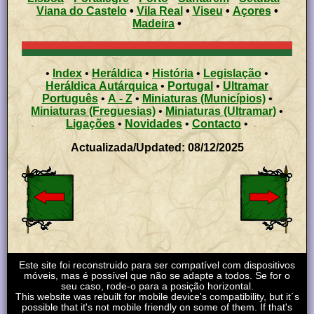
Viana do Castelo
•
Vila Real
•
Viseu
•
Açores
•
Madeira
•
•
Index
•
Heráldica
•
História
•
Legislação
•
Heráldica Autárquica
•
Portugal
•
Ultramar
Português
•
A - Z
•
Miniaturas (Municípios)
•
Miniaturas (Freguesias)
•
Miniaturas (Ultramar)
•
Ligações
•
Novidades
•
Contacto
•
Actualizada/Updated: 08/12/2025
Este site foi reconstruido para ser compatível com dispositivos
móveis, mas é possível que não se adapte a todos. Se for o
seu caso, rode-o para a posição horizontal.
This website was rebuilt for mobile device's compatibility, but it´s
possible that it's not mobile friendly on some of them. If that's