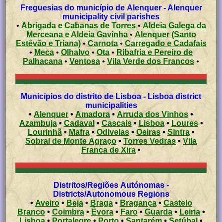
Freguesias do município de Alenquer - Alenquer
municipality civil parishes
•
Abrigada e Cabanas de Torres
•
Aldeia Galega da
Merceana e Aldeia Gavinha
•
Alenquer (Santo
Estêvão e Triana)
•
Carnota
•
Carregado e Cadafais
•
Meca
•
Olhalvo
•
Ota
•
Ribafria e Pereiro de
Palhacana
•
Ventosa
•
Vila Verde dos Francos
•
Municípios do distrito de Lisboa - Lisboa district
municipalities
•
Alenquer
•
Amadora
•
Arruda dos Vinhos
•
Azambuja
•
Cadaval
•
Cascais
•
Lisboa
•
Loures
•
Lourinhã
•
Mafra
•
Odivelas
•
Oeiras
•
Sintra
•
Sobral de Monte Agraço
•
Torres Vedras
•
Vila
Franca de Xira
•
Distritos/Regiões Autónomas -
Districts/Autonomous Regions
•
Aveiro
•
Beja
•
Braga
•
Bragança
•
Castelo
Branco
•
Coimbra
•
Évora
•
Faro
•
Guarda
•
Leiria
•
Lisboa
•
Portalegre
•
Porto
•
Santarém
•
Setúbal
•