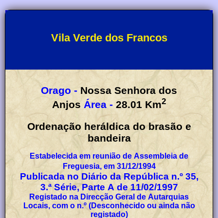
Vila Verde dos Francos
Orago -
Nossa Senhora dos
2
Anjos
Área -
28.01
Km
Ordenação heráldica do brasão e
bandeira
Estabelecida em reunião de Assembleia de
Freguesia, em 31/12/1994
Publicada no Diário da República n.º 35,
3.ª Série, Parte A de 11/02/1997
Registado na Direcção Geral de Autarquias
Locais, com o n.º (Desconhecido ou ainda não
registado)