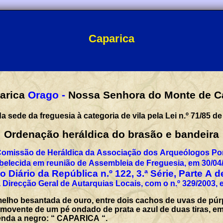
Caparica
arica
Orago -
Nossa Senhora do Monte de C
a sede da freguesia à categoria de vila pela Lei n.º 71/85 de
Ordenação heráldica do brasão e bandeira
Comissão de Heráldica da Associação dos Arqueólogos Por
belecida em reunião de Assembleia de Freguesia, em 30/04
 Diário da República n.º 122, 3.ª Série, Parte A 
 Direcção Geral de Autarquias Locais, com o n.º 329/2003, 
elho besantada de ouro, entre dois cachos de uvas de púrp
 movente de um pé ondado de prata e azul de duas tiras, 
egenda a negro: “ CAPARICA “.