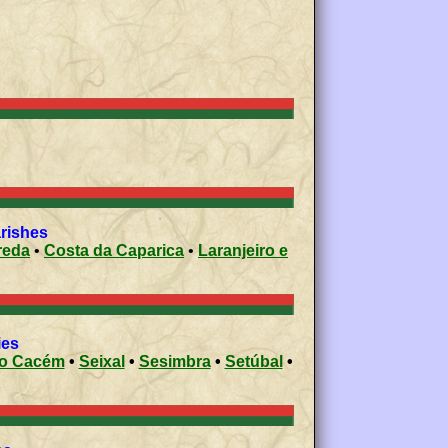
civil parishes
obreda
•
Costa da Caparica
•
Laranjeiro e
palities
do Cacém
•
Seixal
•
Sesimbra
•
Setúbal
•