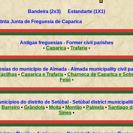
Bandeira (2x3) Estandarte (1X1)
tinta Junta de Freguesia de Caparica
Antigas freguesias - Former civil parishes
•
Caparica
•
Trafaria
•
Freguesias do município de Almada - Almada municipality 
 Cacilhas
•
Caparica e Trafaria
•
Charneca de Caparica e S
Feijó
•
Municípios do distrito de Setúbal - Setúbal district munici
•
Barreiro
•
Grândola
•
Moita
•
Montijo
•
Palmela
•
Santiago 
Sines
•