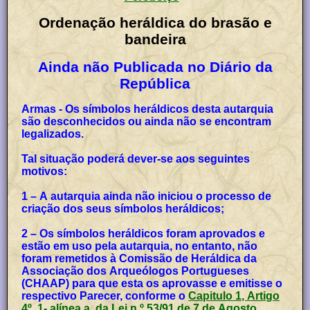
Ordenação heráldica do brasão e
bandeira
Ainda não Publicada no Diário da
República
Armas - Os símbolos heráldicos desta autarquia
são desconhecidos ou ainda não se encontram
legalizados.
Tal situação poderá dever-se aos seguintes
motivos:
1 – A autarquia ainda não iniciou o processo de
criação dos seus símbolos heráldicos;
2 – Os símbolos heráldicos foram aprovados e
estão em uso pela autarquia, no entanto, não
foram remetidos à Comissão de Heráldica da
Associação dos Arqueólogos Portugueses
(CHAAP) para que esta os aprovasse e emitisse o
respectivo Parecer, conforme o
Capitulo 1, Artigo
4º, 1- alínea a, da Lei n.º 53/91 de 7 de Agosto
,