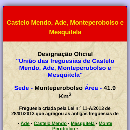
Castelo Mendo, Ade, Monteperobolso e
Mesquitela
Designação Oficial
"União das freguesias de Castelo
Mendo, Ade, Monteperobolso e
Mesquitela"
Sede -
Monteperobolso
Área -
41.9
2
Km
Freguesia criada pela Lei n.º 11-A/2013 de
28/01/2013 que agregou as antigas freguesias de
•
Ade
•
Castelo Mendo
•
Mesquitela
•
Monte
Perobolço
•