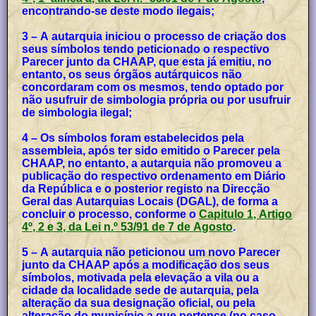
encontrando-se deste modo ilegais;
3 – A autarquia iniciou o processo de criação dos
seus símbolos tendo peticionado o respectivo
Parecer junto da CHAAP, que esta já emitiu, no
entanto, os seus órgãos autárquicos não
concordaram com os mesmos, tendo optado por
não usufruir de simbologia própria ou por usufruir
de simbologia ilegal;
4 – Os símbolos foram estabelecidos pela
assembleia, após ter sido emitido o Parecer pela
CHAAP, no entanto, a autarquia não promoveu a
publicação do respectivo ordenamento em Diário
da República e o posterior registo na Direcção
Geral das Autarquias Locais (DGAL), de forma a
concluir o processo, conforme o
Capitulo 1, Artigo
4º, 2 e 3, da Lei n.º 53/91 de 7 de Agosto
.
5 – A autarquia não peticionou um novo Parecer
junto da CHAAP após a modificação dos seus
símbolos, motivada pela elevação a vila ou a
cidade da localidade sede de autarquia, pela
alteração da sua designação oficial, ou pela
alteração do município a que pertence (no caso