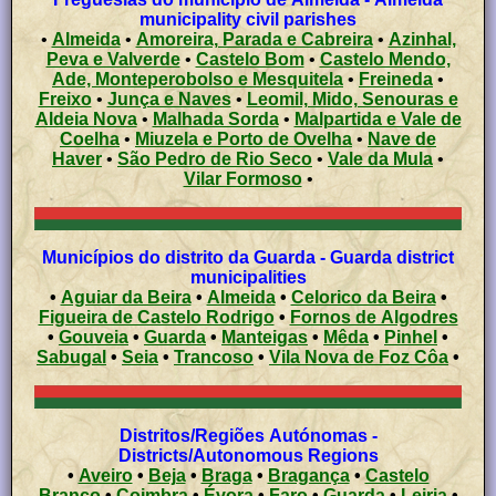
municipality civil parishes
•
Almeida
•
Amoreira, Parada e Cabreira
•
Azinhal,
Peva e Valverde
•
Castelo Bom
•
Castelo Mendo,
Ade, Monteperobolso e Mesquitela
•
Freineda
•
Freixo
•
Junça e Naves
•
Leomil, Mido, Senouras e
Aldeia Nova
•
Malhada Sorda
•
Malpartida e Vale de
Coelha
•
Miuzela e Porto de Ovelha
•
Nave de
Haver
•
São Pedro de Rio Seco
•
Vale da Mula
•
Vilar Formoso
•
Municípios do distrito da Guarda - Guarda district
municipalities
•
Aguiar da Beira
•
Almeida
•
Celorico da Beira
•
Figueira de Castelo Rodrigo
•
Fornos de Algodres
•
Gouveia
•
Guarda
•
Manteigas
•
Mêda
•
Pinhel
•
Sabugal
•
Seia
•
Trancoso
•
Vila Nova de Foz Côa
•
Distritos/Regiões Autónomas -
Districts/Autonomous Regions
•
Aveiro
•
Beja
•
Braga
•
Bragança
•
Castelo
Branco
•
Coimbra
•
Évora
•
Faro
•
Guarda
•
Leiria
•