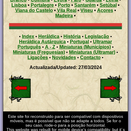
Lisboa
•
Portalegre
•
Porto
•
Santarém
•
Setúbal
•
Viana do Castelo
•
Vila Real
•
Viseu
•
Açores
•
Madeira
•
•
Index
•
Heráldica
•
História
•
Legislação
•
Heráldica Autárquica
•
Portugal
•
Ultramar
Português
•
A - Z
•
Miniaturas (Municípios)
•
Miniaturas (Freguesias)
•
Miniaturas (Ultramar)
•
Ligações
•
Novidades
•
Contacto
•
Actualizada/Updated: 27/03/2024
Este site foi reconstruido para ser compatível com dispositivos
móveis, mas é possível que não se adapte a todos. Se for o
seu caso, rode-o para a posição horizontal.
This website was rebuilt for mobile device's compatibility, but it´s