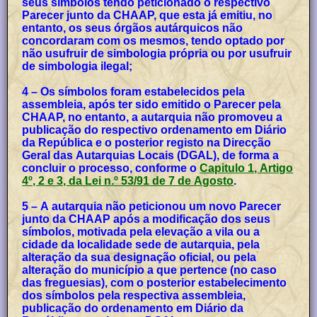
seus símbolos tendo peticionado o respectivo
Parecer junto da CHAAP, que esta já emitiu, no
entanto, os seus órgãos autárquicos não
concordaram com os mesmos, tendo optado por
não usufruir de simbologia própria ou por usufruir
de simbologia ilegal;
4 – Os símbolos foram estabelecidos pela
assembleia, após ter sido emitido o Parecer pela
CHAAP, no entanto, a autarquia não promoveu a
publicação do respectivo ordenamento em Diário
da República e o posterior registo na Direcção
Geral das Autarquias Locais (DGAL), de forma a
concluir o processo, conforme o
Capitulo 1, Artigo
4º, 2 e 3, da Lei n.º 53/91 de 7 de Agosto
.
5 – A autarquia não peticionou um novo Parecer
junto da CHAAP após a modificação dos seus
símbolos, motivada pela elevação a vila ou a
cidade da localidade sede de autarquia, pela
alteração da sua designação oficial, ou pela
alteração do município a que pertence (no caso
das freguesias), com o posterior estabelecimento
dos símbolos pela respectiva assembleia,
publicação do ordenamento em Diário da