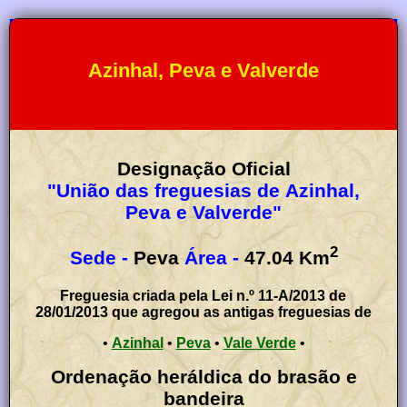
Azinhal, Peva e Valverde
Designação Oficial
"União das freguesias de Azinhal,
Peva e Valverde"
2
Sede -
Peva
Área -
47.04
Km
Freguesia criada pela Lei n.º 11-A/2013 de
28/01/2013 que agregou as antigas freguesias de
•
Azinhal
•
Peva
•
Vale Verde
•
Ordenação heráldica do brasão e
bandeira