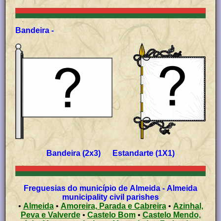
Bandeira -
Bandeira (2x3) Estandarte (1X1)
Freguesias do município de Almeida - Almeida
municipality civil parishes
•
Almeida
•
Amoreira, Parada e Cabreira
•
Azinhal,
Peva e Valverde
•
Castelo Bom
•
Castelo Mendo,