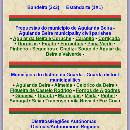
Bandeira (2x3) Estandarte (1X1)
Freguesias do município de Aguiar da Beira -
Aguiar da Beira municipality civil parishes
•
Aguiar da Beira e Coruche
•
Carapito
•
Cortiçada
•
Dornelas
•
Eirado
•
Forninhos
•
Pena Verde
•
Pinheiro
•
Sequeiros e Gradiz
•
Souto de Aguiar da
Beira e Valverde
•
Municípios do distrito da Guarda - Guarda district
municipalities
•
Aguiar da Beira
•
Almeida
•
Celorico da Beira
•
Figueira de Castelo Rodrigo
•
Fornos de Algodres
•
Gouveia
•
Guarda
•
Manteigas
•
Mêda
•
Pinhel
•
Sabugal
•
Seia
•
Trancoso
•
Vila Nova de Foz Côa
•
Distritos/Regiões Autónomas -
Districts/Autonomous Regions