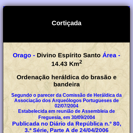
Cortiçada
Orago -
Divino Espírito Santo
Área -
2
14.43
Km
Ordenação heráldica do brasão e
bandeira
Segundo o parecer da Comissão de Heráldica da
Associação dos Arqueólogos Portugueses de
02/07/2004
Estabelecida em reunião de Assembleia de
Freguesia, em 30/09/2004
Publicada no Diário da República n.º 80,
3.ª Série, Parte A de 24/04/2006