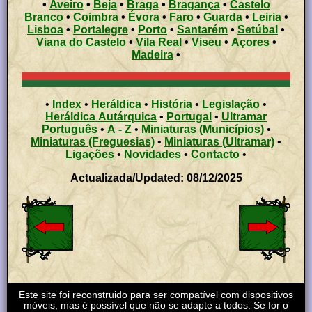
•
Aveiro
•
Beja
•
Braga
•
Bragança
•
Castelo
Branco
•
Coimbra
•
Évora
•
Faro
•
Guarda
•
Leiria
•
Lisboa
•
Portalegre
•
Porto
•
Santarém
•
Setúbal
•
Viana do Castelo
•
Vila Real
•
Viseu
•
Açores
•
Madeira
•
•
Index
•
Heráldica
•
História
•
Legislação
•
Heráldica Autárquica
•
Portugal
•
Ultramar
Português
•
A - Z
•
Miniaturas (Municípios)
•
Miniaturas (Freguesias)
•
Miniaturas (Ultramar)
•
Ligações
•
Novidades
•
Contacto
•
Actualizada/Updated: 08/12/2025
Este site foi reconstruido para ser compatível com dispositivos
móveis, mas é possível que não se adapte a todos. Se for o