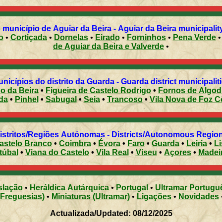
Freguesias do município de Aguiar da Beira - Aguiar da Bei
o
•
Cortiçada
•
Dornelas
•
Eirado
•
Forninhos
•
Pena Verde
de Aguiar da Beira e Valverde
•
Municípios do distrito da Guarda - Guarda district municipalit
co da Beira
•
Figueira de Castelo Rodrigo
•
Fornos de Algod
da
•
Pinhel
•
Sabugal
•
Seia
•
Trancoso
•
Vila Nova de Foz C
Distritos/Regiões Autónomas - Districts/Autonomous Regi
astelo Branco
•
Coimbra
•
Évora
•
Faro
•
Guarda
•
Leiria
•
L
túbal
•
Viana do Castelo
•
Vila Real
•
Viseu
•
Açores
•
Madei
slação
•
Heráldica Autárquica
•
Portugal
•
Ultramar Portugu
(Freguesias)
•
Miniaturas (Ultramar)
•
Ligações
•
Novidades
Actualizada/Updated: 08/12/2025