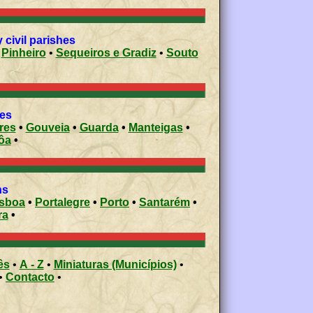
ra municipality civil parishes
•
Pinheiro
•
Sequeiros e Gradiz
•
Souto
ies
res
•
Gouveia
•
Guarda
•
Manteigas
•
ôa
•
ons
isboa
•
Portalegre
•
Porto
•
Santarém
•
ra
•
ês
•
A - Z
•
Miniaturas (Municípios)
•
•
Contacto
•