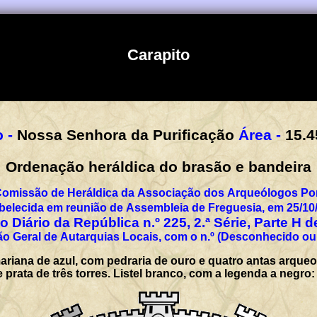
Carapito
 -
Nossa Senhora da Purificação
Área -
15.4
Ordenação heráldica do brasão e bandeira
Comissão de Heráldica da Associação dos Arqueólogos Por
belecida em reunião de Assembleia de Freguesia, em 25/10
 Diário da República n.º 225, 2.ª Série, Parte H 
o Geral de Autarquias Locais, com o n.º (Desconhecido ou
riana de azul, com pedraria de ouro e quatro antas arque
prata de três torres. Listel branco, com a legenda a negro