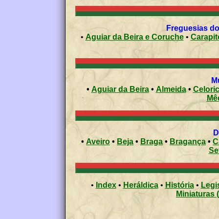
•
Aguiar da Beira e Coruche
•
Carapit
•
Aguiar da Beira
•
Almeida
•
Celori
Mê
•
Aveiro
•
Beja
•
Braga
•
Bragança
•
C
Se
•
Index
•
Heráldica
•
História
•
Legi
Miniaturas 