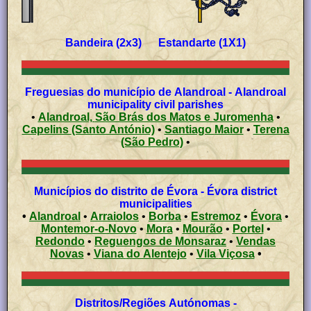
Bandeira (2x3) Estandarte (1X1)
Freguesias do município de Alandroal - Alandroal
municipality civil parishes
•
Alandroal, São Brás dos Matos e Juromenha
•
Capelins (Santo António)
•
Santiago Maior
•
Terena
(São Pedro)
•
Municípios do distrito de Évora - Évora district
municipalities
•
Alandroal
•
Arraiolos
•
Borba
•
Estremoz
•
Évora
•
Montemor-o-Novo
•
Mora
•
Mourão
•
Portel
•
Redondo
•
Reguengos de Monsaraz
•
Vendas
Novas
•
Viana do Alentejo
•
Vila Viçosa
•
Distritos/Regiões Autónomas -