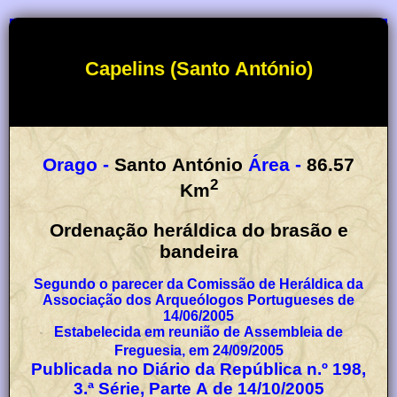
Capelins (Santo António)
Orago -
Santo António
Área -
86.57
2
Km
Ordenação heráldica do brasão e
bandeira
Segundo o parecer da Comissão de Heráldica da
Associação dos Arqueólogos Portugueses de
14/06/2005
Estabelecida em reunião de Assembleia de
Freguesia, em 24/09/2005
Publicada no Diário da República n.º 198,
3.ª Série, Parte A de 14/10/2005