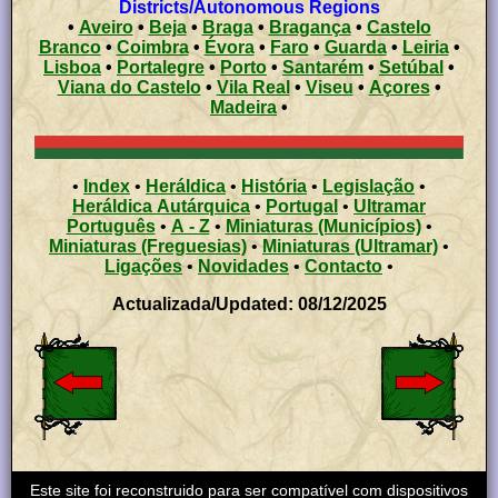
Districts/Autonomous Regions
•
Aveiro
•
Beja
•
Braga
•
Bragança
•
Castelo
Branco
•
Coimbra
•
Évora
•
Faro
•
Guarda
•
Leiria
•
Lisboa
•
Portalegre
•
Porto
•
Santarém
•
Setúbal
•
Viana do Castelo
•
Vila Real
•
Viseu
•
Açores
•
Madeira
•
•
Index
•
Heráldica
•
História
•
Legislação
•
Heráldica Autárquica
•
Portugal
•
Ultramar
Português
•
A - Z
•
Miniaturas (Municípios)
•
Miniaturas (Freguesias)
•
Miniaturas (Ultramar)
•
Ligações
•
Novidades
•
Contacto
•
Actualizada/Updated: 08/12/2025
Este site foi reconstruido para ser compatível com dispositivos