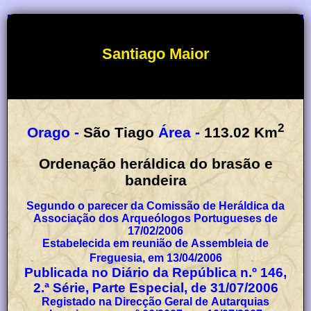
Santiago Maior
2
Orago -
São Tiago
Área -
113.02
Km
Ordenação heráldica do brasão e
bandeira
Segundo o parecer da Comissão de Heráldica da
Associação dos Arqueólogos Portugueses de
17/02/2006
Estabelecida em reunião de Assembleia de
Freguesia, em 13/04/2006
Publicada no Diário da República n.º 146,
2.ª Série, Parte Especial, de 31/07/2006
Registado na Direcção Geral de Autarquias