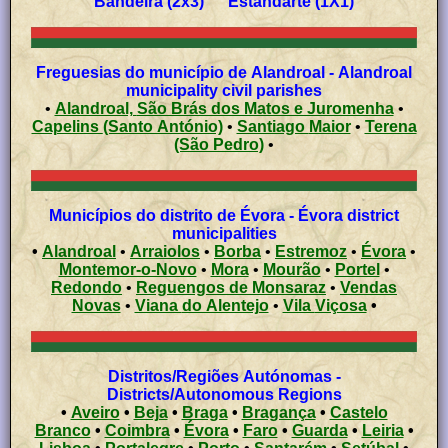
Bandeira (2x3) Estandarte (1X1)
Freguesias do município de Alandroal - Alandroal
municipality civil parishes
•
Alandroal, São Brás dos Matos e Juromenha
•
Capelins (Santo António)
•
Santiago Maior
•
Terena
(São Pedro)
•
Municípios do distrito de Évora - Évora district
municipalities
•
Alandroal
•
Arraiolos
•
Borba
•
Estremoz
•
Évora
•
Montemor-o-Novo
•
Mora
•
Mourão
•
Portel
•
Redondo
•
Reguengos de Monsaraz
•
Vendas
Novas
•
Viana do Alentejo
•
Vila Viçosa
•
Distritos/Regiões Autónomas -
Districts/Autonomous Regions
•
Aveiro
•
Beja
•
Braga
•
Bragança
•
Castelo
Branco
•
Coimbra
•
Évora
•
Faro
•
Guarda
•
Leiria
•