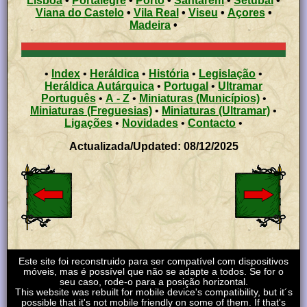
Lisboa
•
Portalegre
•
Porto
•
Santarém
•
Setúbal
•
Viana do Castelo
•
Vila Real
•
Viseu
•
Açores
•
Madeira
•
•
Index
•
Heráldica
•
História
•
Legislação
•
Heráldica Autárquica
•
Portugal
•
Ultramar
Português
•
A - Z
•
Miniaturas (Municípios)
•
Miniaturas (Freguesias)
•
Miniaturas (Ultramar)
•
Ligações
•
Novidades
•
Contacto
•
Actualizada/Updated: 08/12/2025
Este site foi reconstruido para ser compatível com dispositivos
móveis, mas é possível que não se adapte a todos. Se for o
seu caso, rode-o para a posição horizontal.
This website was rebuilt for mobile device's compatibility, but it´s
possible that it's not mobile friendly on some of them. If that's