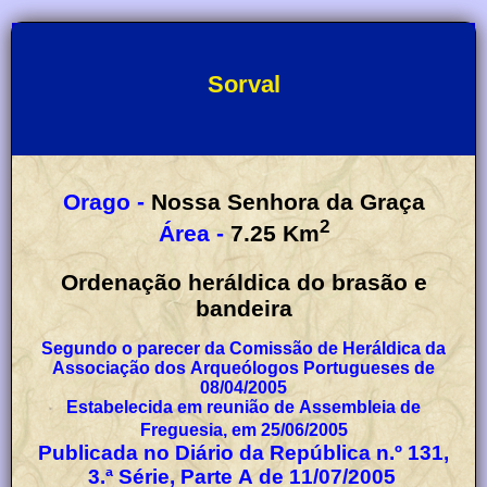
Sorval
Orago -
Nossa Senhora da Graça
2
Área -
7.25
Km
Ordenação heráldica do brasão e
bandeira
Segundo o parecer da Comissão de Heráldica da
Associação dos Arqueólogos Portugueses de
08/04/2005
Estabelecida em reunião de Assembleia de
Freguesia, em 25/06/2005
Publicada no Diário da República n.º 131,
3.ª Série, Parte A de 11/07/2005