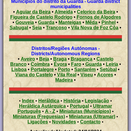
Municípios do distrito da Guarda - Guarda district
municipalities
•
Aguiar da Beira
•
Almeida
•
Celorico da Beira
•
Figueira de Castelo Rodrigo
•
Fornos de Algodres
•
Gouveia
•
Guarda
•
Manteigas
•
Mêda
•
Pinhel
•
Sabugal
•
Seia
•
Trancoso
•
Vila Nova de Foz Côa
•
Distritos/Regiões Autónomas -
Districts/Autonomous Regions
•
Aveiro
•
Beja
•
Braga
•
Bragança
•
Castelo
Branco
•
Coimbra
•
Évora
•
Faro
•
Guarda
•
Leiria
•
Lisboa
•
Portalegre
•
Porto
•
Santarém
•
Setúbal
•
Viana do Castelo
•
Vila Real
•
Viseu
•
Açores
•
Madeira
•
•
Index
•
Heráldica
•
História
•
Legislação
•
Heráldica Autárquica
•
Portugal
•
Ultramar
Português
•
A - Z
•
Miniaturas (Municípios)
•
Miniaturas (Freguesias)
•
Miniaturas (Ultramar)
•
Ligações
•
Novidades
•
Contacto
•