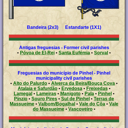
Bandeira (2x3) Estandarte (1X1)
Antigas freguesias - Former civil parishes
•
Póvoa de El-Rei
•
Santa Eufémia
•
Sorval
•
Freguesias do município de Pinhel - Pinhel
municipality civil parishes
•
Alto do Palurdo
•
Alverca da Beira/Bouça Cova
•
Atalaia e Safurdão
•
Ervedosa
•
Freixedas
•
Lamegal
•
Lameiras
•
Manigoto
•
Pala
•
Pinhel
•
Pínzio
•
Souro Pires
•
Sul de Pinhel
•
Terras de
Massueime
•
Valbom/Bogalhal
•
Vale do Côa
•
Vale
do Massueime
•
Vascoveiro
•