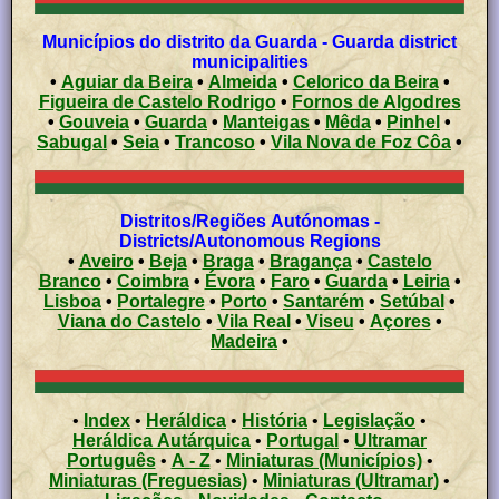
Municípios do distrito da Guarda - Guarda district
municipalities
•
Aguiar da Beira
•
Almeida
•
Celorico da Beira
•
Figueira de Castelo Rodrigo
•
Fornos de Algodres
•
Gouveia
•
Guarda
•
Manteigas
•
Mêda
•
Pinhel
•
Sabugal
•
Seia
•
Trancoso
•
Vila Nova de Foz Côa
•
Distritos/Regiões Autónomas -
Districts/Autonomous Regions
•
Aveiro
•
Beja
•
Braga
•
Bragança
•
Castelo
Branco
•
Coimbra
•
Évora
•
Faro
•
Guarda
•
Leiria
•
Lisboa
•
Portalegre
•
Porto
•
Santarém
•
Setúbal
•
Viana do Castelo
•
Vila Real
•
Viseu
•
Açores
•
Madeira
•
•
Index
•
Heráldica
•
História
•
Legislação
•
Heráldica Autárquica
•
Portugal
•
Ultramar
Português
•
A - Z
•
Miniaturas (Municípios)
•
Miniaturas (Freguesias)
•
Miniaturas (Ultramar)
•