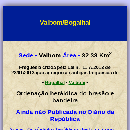
Valbom/Bogalhal
2
Sede -
Valbom
Área -
32.33
Km
Freguesia criada pela Lei n.º 11-A/2013 de
28/01/2013 que agregou as antigas freguesias de
•
Bogalhal
•
Valbom
•
Ordenação heráldica do brasão e
bandeira
Ainda não Publicada no Diário da
República
Armas - Os símbolos heráldicos desta autarquia