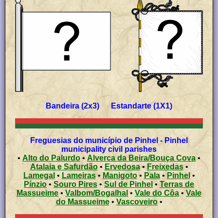
Bandeira (2x3) Estandarte (1X1)
Freguesias do município de Pinhel - Pinhel
municipality civil parishes
•
Alto do Palurdo
•
Alverca da Beira/Bouça Cova
•
Atalaia e Safurdão
•
Ervedosa
•
Freixedas
•
Lamegal
•
Lameiras
•
Manigoto
•
Pala
•
Pinhel
•
Pínzio
•
Souro Pires
•
Sul de Pinhel
•
Terras de
Massueime
•
Valbom/Bogalhal
•
Vale do Côa
•
Vale
do Massueime
•
Vascoveiro
•