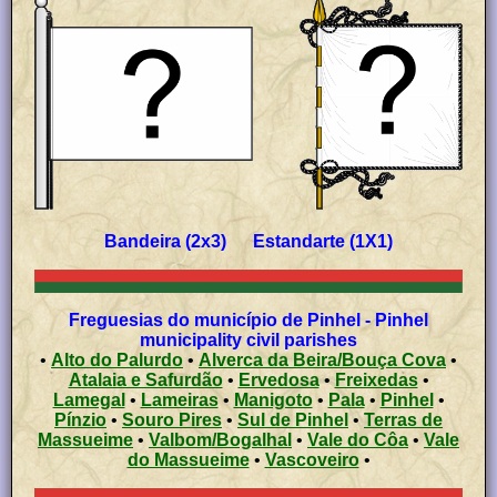
Bandeira (2x3) Estandarte (1X1)
Freguesias do município de Pinhel - Pinhel
municipality civil parishes
•
Alto do Palurdo
•
Alverca da Beira/Bouça Cova
•
Atalaia e Safurdão
•
Ervedosa
•
Freixedas
•
Lamegal
•
Lameiras
•
Manigoto
•
Pala
•
Pinhel
•
Pínzio
•
Souro Pires
•
Sul de Pinhel
•
Terras de
Massueime
•
Valbom/Bogalhal
•
Vale do Côa
•
Vale
do Massueime
•
Vascoveiro
•