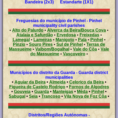
Bandeira (2x3) Estandarte (1X1)
Freguesias do município de Pinhel - Pinhel
municipality civil parishes
•
Alto do Palurdo
•
Alverca da Beira/Bouça Cova
•
Atalaia e Safurdão
•
Ervedosa
•
Freixedas
•
Lamegal
•
Lameiras
•
Manigoto
•
Pala
•
Pinhel
•
Pínzio
•
Souro Pires
•
Sul de Pinhel
•
Terras de
Massueime
•
Valbom/Bogalhal
•
Vale do Côa
•
Vale
do Massueime
•
Vascoveiro
•
Municípios do distrito da Guarda - Guarda district
municipalities
•
Aguiar da Beira
•
Almeida
•
Celorico da Beira
•
Figueira de Castelo Rodrigo
•
Fornos de Algodres
•
Gouveia
•
Guarda
•
Manteigas
•
Mêda
•
Pinhel
•
Sabugal
•
Seia
•
Trancoso
•
Vila Nova de Foz Côa
•
Distritos/Regiões Autónomas -