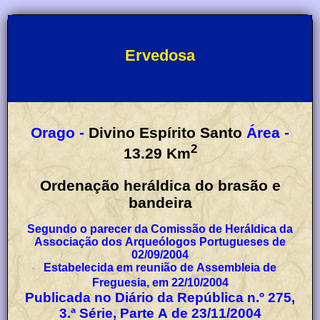
Ervedosa
Orago -
Divino Espírito Santo
Área -
2
13.29
Km
Ordenação heráldica do brasão e
bandeira
Segundo o parecer da Comissão de Heráldica da
Associação dos Arqueólogos Portugueses de
02/09/2004
Estabelecida em reunião de Assembleia de
Freguesia, em 22/10/2004
Publicada no Diário da República n.º 275,
3.ª Série, Parte A de 23/11/2004