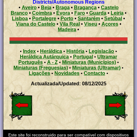
Districts/Autonomous Regions
•
Aveiro
•
Beja
•
Braga
•
Bragança
•
Castelo
Branco
•
Coimbra
•
Évora
•
Faro
•
Guarda
•
Leiria
•
Lisboa
•
Portalegre
•
Porto
•
Santarém
•
Setúbal
•
Viana do Castelo
•
Vila Real
•
Viseu
•
Açores
•
Madeira
•
•
Index
•
Heráldica
•
História
•
Legislação
•
Heráldica Autárquica
•
Portugal
•
Ultramar
Português
•
A - Z
•
Miniaturas (Municípios)
•
Miniaturas (Freguesias)
•
Miniaturas (Ultramar)
•
Ligações
•
Novidades
•
Contacto
•
Actualizada/Updated: 08/12/2025
Este site foi reconstruido para ser compatível com dispositivos