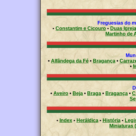
Freguesias do mu
•
Constantim e Cicouro
•
Duas Igrej
Martinho de 
Muni
•
Alfândega da Fé
•
Bragança
•
Carraz
•
M
•
Aveiro
•
Beja
•
Braga
•
Bragança
•
C
Se
•
Index
•
Heráldica
•
História
•
Legi
Miniaturas 