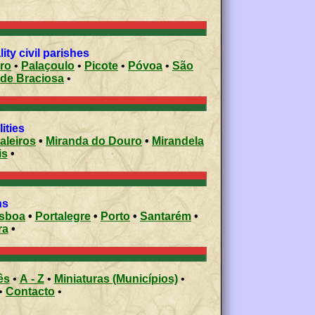
ty civil parishes
ro
•
Palaçoulo
•
Picote
•
Póvoa
•
São
 de Braciosa
•
ities
aleiros
•
Miranda do Douro
•
Mirandela
is
•
ons
isboa
•
Portalegre
•
Porto
•
Santarém
•
ra
•
ês
•
A - Z
•
Miniaturas (Municípios)
•
•
Contacto
•