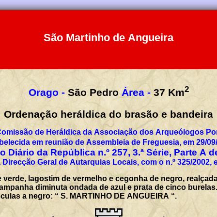
São Martinho de Angueira
2
Orago -
São Pedro
Área -
37
Km
Ordenação heráldica do brasão e bandeira
Comissão de Heráldica da Associação dos Arqueólogos Por
belecida em reunião de Assembleia de Freguesia, em 29/09
 Diário da República n.º 257, 3.ª Série, Parte A 
 Direcção Geral de Autarquias Locais, com o n.º 325/2002, 
de verde, lagostim de vermelho e cegonha de negro, realçad
ampanha diminuta ondada de azul e prata de cinco burelas. 
úsculas a negro: “ S. MARTINHO DE ANGUEIRA “.