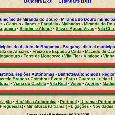
Bandeira (2x3) Estandarte (1X1)
nicípio de Miranda do Douro - Miranda do Douro municipali
as
•
Genísio
•
Ifanes e Paradela
•
Malhadas
•
Miranda do Dou
Angueira
•
Sendim e Atenor
•
Silva e Águas Vivas
•
Vila Chã
cípios do distrito de Bragança - Bragança district municipal
eda de Ansiães
•
Freixo de Espada à Cinta
•
Macedo de Cav
ogadouro
•
Torre de Moncorvo
•
Vila Flor
•
Vimioso
•
Vinha
Distritos/Regiões Autónomas - Districts/Autonomous Regi
astelo Branco
•
Coimbra
•
Évora
•
Faro
•
Guarda
•
Leiria
•
L
túbal
•
Viana do Castelo
•
Vila Real
•
Viseu
•
Açores
•
Madei
slação
•
Heráldica Autárquica
•
Portugal
•
Ultramar Portugu
(Freguesias)
•
Miniaturas (Ultramar)
•
Ligações
•
Novidades