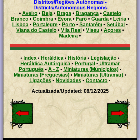
Distritos/Regiões Autónomas -
Districts/Autonomous Regions
•
Aveiro
•
Beja
•
Braga
•
Bragança
•
Castelo
Branco
•
Coimbra
•
Évora
•
Faro
•
Guarda
•
Leiria
•
Lisboa
•
Portalegre
•
Porto
•
Santarém
•
Setúbal
•
Viana do Castelo
•
Vila Real
•
Viseu
•
Açores
•
Madeira
•
•
Index
•
Heráldica
•
História
•
Legislação
•
Heráldica Autárquica
•
Portugal
•
Ultramar
Português
•
A - Z
•
Miniaturas (Municípios)
•
Miniaturas (Freguesias)
•
Miniaturas (Ultramar)
•
Ligações
•
Novidades
•
Contacto
•
Actualizada/Updated: 08/12/2025