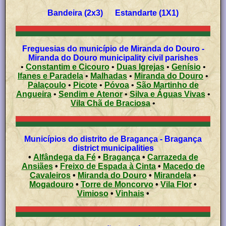
Bandeira (2x3) Estandarte (1X1)
Freguesias do município de Miranda do Douro -
Miranda do Douro municipality civil parishes
•
Constantim e Cicouro
•
Duas Igrejas
•
Genísio
•
Ifanes e Paradela
•
Malhadas
•
Miranda do Douro
•
Palaçoulo
•
Picote
•
Póvoa
•
São Martinho de
Angueira
•
Sendim e Atenor
•
Silva e Águas Vivas
•
Vila Chã de Braciosa
•
Municípios do distrito de Bragança - Bragança
district municipalities
•
Alfândega da Fé
•
Bragança
•
Carrazeda de
Ansiães
•
Freixo de Espada à Cinta
•
Macedo de
Cavaleiros
•
Miranda do Douro
•
Mirandela
•
Mogadouro
•
Torre de Moncorvo
•
Vila Flor
•
Vimioso
•
Vinhais
•