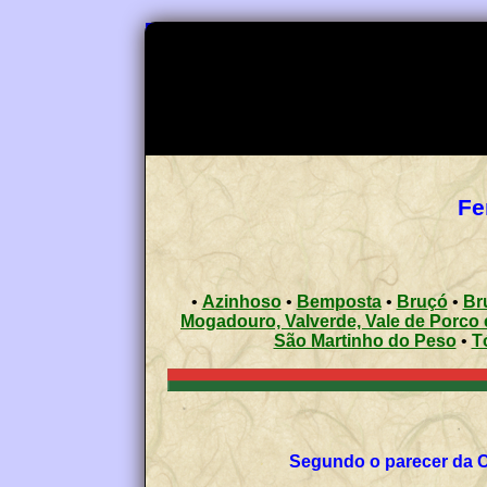
Fe
•
Azinhoso
•
Bemposta
•
Bruçó
•
Br
Mogadouro, Valverde, Vale de Porco e
São Martinho do Peso
•
T
Segundo o parecer da 