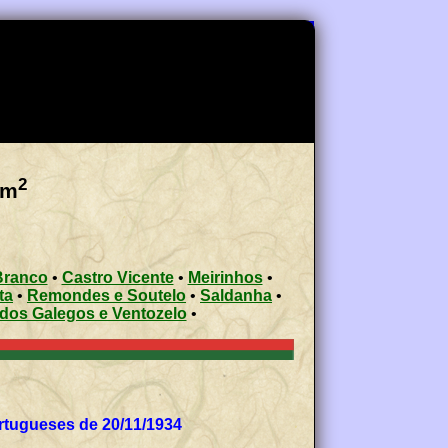
2
Km
Branco
•
Castro Vicente
•
Meirinhos
•
ta
•
Remondes e Soutelo
•
Saldanha
•
 dos Galegos e Ventozelo
•
tugueses de 20/11/1934