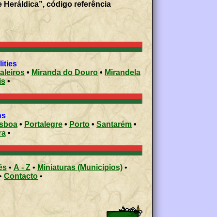
Heráldica”, código referência
ities
aleiros
•
Miranda do Douro
•
Mirandela
is
•
ns
isboa
•
Portalegre
•
Porto
•
Santarém
•
ra
•
ês
•
A - Z
•
Miniaturas (Municípios)
•
•
Contacto
•