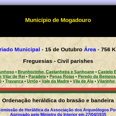
Município de Mogadouro
riado Municipal -
15 de Outubro
Área -
756
Freguesias - Civil parishes
unhoso
•
Brunhozinho, Castanheira e Sanhoane
•
Castelo 
 Vilar de Rei
•
Paradela
•
Penas Roias
•
Peredo da Bempos
ó
•
Travanca
•
Urrós
•
Vale da Madre
•
Vila de Ala
•
Vilarinho
Ordenação heráldica do brasão e bandeira
Comissão de Heráldica da Associação dos Arqueólogos Por
Aprovado pelo Ministro do Interior em 27/04/1935