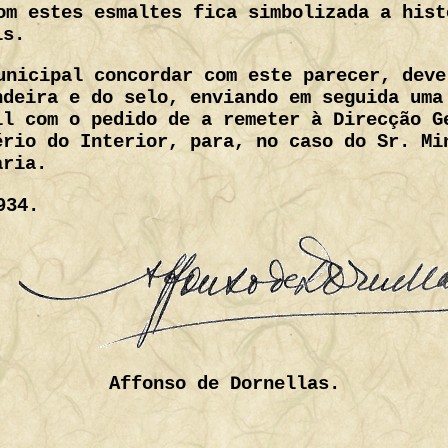
om estes esmaltes fica simbolizada a hist
is.
unicipal concordar com este parecer, deve
ndeira e do selo, enviando em seguida uma
il com o pedido de a remeter à Direcção G
ério do Interior, para, no caso do Sr. Mi
aria.
934.
Affonso de Dornellas.