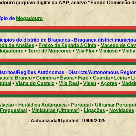
douro (arquivo digital da AAP, acervo “Fundo Comissão de 
ípio de
Mogadouro
cípios do distrito de Bragança - Bragança district municipal
eda de Ansiães
•
Freixo de Espada à Cinta
•
Macedo de Cav
ogadouro
•
Torre de Moncorvo
•
Vila Flor
•
Vimioso
•
Vinha
istritos/Regiões Autónomas - Districts/Autonomous Regio
astelo Branco
•
Coimbra
•
Évora
•
Faro
•
Guarda
•
Leiria
•
L
túbal
•
Viana do Castelo
•
Vila Real
•
Viseu
•
Açores
•
Madei
slação
•
Heráldica Autárquica
•
Portugal
•
Ultramar Portugu
(Freguesias)
•
Miniaturas (Ultramar)
•
Ligações
•
Novidades
Actualizada/Updated: 10/06/2025