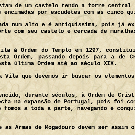
stam de um castelo tendo a torre central 
s encimadas por escudetes com as cinco qu
ada num alto e é antiquíssima, pois já ex
orte com seu castelo e cercada de muralha
ila à Ordem do Templo em 1297, constitu
sta Ordem, passando depois para a de C
esta última Ordem até ao século XIX.
a Vila que devemos ir buscar os elementos
encido, durante séculos, à Ordem de Crist
ecta na expansão de Portugal, pois foi co
e fomos a toda a parte, navegando e conqu
.
e as Armas de Mogadouro devem ser assim o