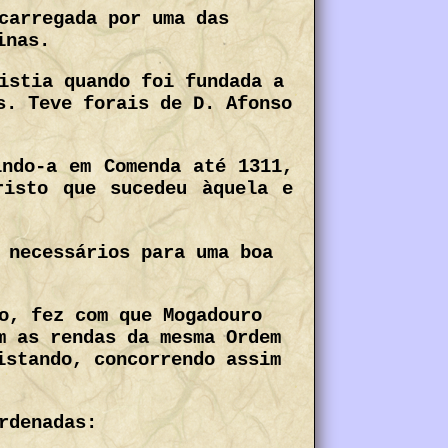
carregada por uma das
inas.
istia quando foi fundada a
s. Teve forais de D. Afonso
indo-a em Comenda até 1311,
risto que sucedeu àquela e
 necessários para uma boa
o, fez com que Mogadouro
m as rendas da mesma Ordem
istando, concorrendo assim
rdenadas: