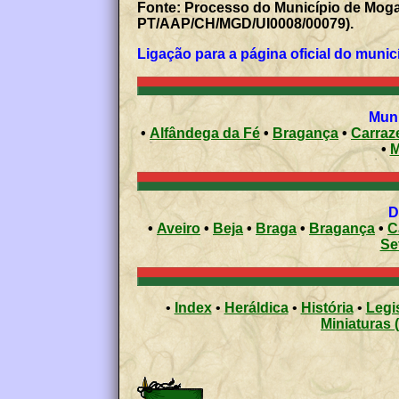
Fonte: Processo do Município de Moga
PT/AAP/CH/MGD/UI0008/00079).
Ligação para a página oficial do munic
Muni
•
Alfândega da Fé
•
Bragança
•
Carraz
•
M
D
•
Aveiro
•
Beja
•
Braga
•
Bragança
•
C
Se
•
Index
•
Heráldica
•
História
•
Legi
Miniaturas 