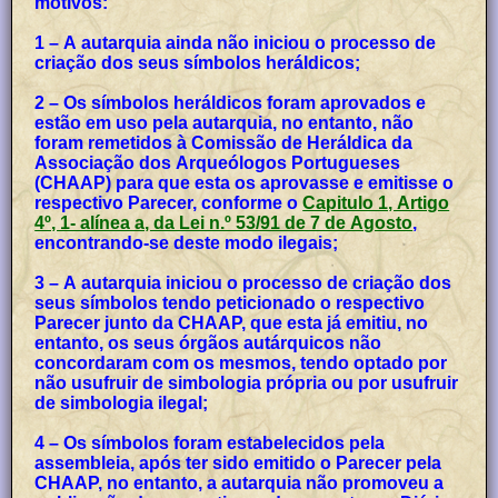
motivos:
1 – A autarquia ainda não iniciou o processo de
criação dos seus símbolos heráldicos;
2 – Os símbolos heráldicos foram aprovados e
estão em uso pela autarquia, no entanto, não
foram remetidos à Comissão de Heráldica da
Associação dos Arqueólogos Portugueses
(CHAAP) para que esta os aprovasse e emitisse o
respectivo Parecer, conforme o
Capitulo 1, Artigo
4º, 1- alínea a, da Lei n.º 53/91 de 7 de Agosto
,
encontrando-se deste modo ilegais;
3 – A autarquia iniciou o processo de criação dos
seus símbolos tendo peticionado o respectivo
Parecer junto da CHAAP, que esta já emitiu, no
entanto, os seus órgãos autárquicos não
concordaram com os mesmos, tendo optado por
não usufruir de simbologia própria ou por usufruir
de simbologia ilegal;
4 – Os símbolos foram estabelecidos pela
assembleia, após ter sido emitido o Parecer pela
CHAAP, no entanto, a autarquia não promoveu a