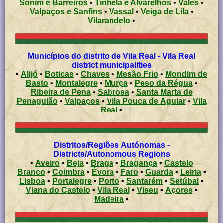
Sonim e Barreiros
•
Tinhela e Alvarelhos
•
Vales
•
Valpaços e Sanfins
•
Vassal
•
Veiga de Lila
•
Vilarandelo
•
Municípios do distrito de Vila Real - Vila Real
district municipalities
•
Alijó
•
Boticas
•
Chaves
•
Mesão Frio
•
Mondim de
Basto
•
Montalegre
•
Murça
•
Peso da Régua
•
Ribeira de Pena
•
Sabrosa
•
Santa Marta de
Penaguião
•
Valpaços
•
Vila Pouca de Aguiar
•
Vila
Real
•
Distritos/Regiões Autónomas -
Districts/Autonomous Regions
•
Aveiro
•
Beja
•
Braga
•
Bragança
•
Castelo
Branco
•
Coimbra
•
Évora
•
Faro
•
Guarda
•
Leiria
•
Lisboa
•
Portalegre
•
Porto
•
Santarém
•
Setúbal
•
Viana do Castelo
•
Vila Real
•
Viseu
•
Açores
•
Madeira
•