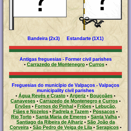
Bandeira (2x3) Estandarte (1X1)
Antigas freguesias - Former civil parishes
•
Carrazedo de Montenegro
•
Curros
•
Freguesias do município de Valpaços - Valpaços
municipality civil parishes
•
Água Revés e Crasto
•
Argeriz
•
Bouçoães
•
Canaveses
•
Carrazedo de Montenegro e Curros
•
Ervões
•
Fornos do Pinhal
•
Friões
•
Lebução,
Fiães e Nozelos
•
Padrela e Tazem
•
Possacos
•
Rio Torto
•
Santa Maria de Emeres
•
Santa Valha
•
Santiago da Ribeira de Alhariz
•
São João da
Corveira
•
São Pedro de Veiga de Lila
•
Serapicos
•