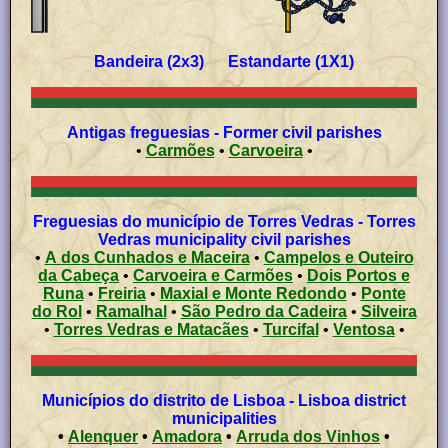
Bandeira (2x3) Estandarte (1X1)
Antigas freguesias - Former civil parishes
•
Carmões
•
Carvoeira
•
Freguesias do município de Torres Vedras - Torres
Vedras municipality civil parishes
•
A dos Cunhados e Maceira
•
Campelos e Outeiro
da Cabeça
•
Carvoeira e Carmões
•
Dois Portos e
Runa
•
Freiria
•
Maxial e Monte Redondo
•
Ponte
do Rol
•
Ramalhal
•
São Pedro da Cadeira
•
Silveira
•
Torres Vedras e Matacães
•
Turcifal
•
Ventosa
•
Municípios do distrito de Lisboa - Lisboa district
municipalities
•
Alenquer
•
Amadora
•
Arruda dos Vinhos
•