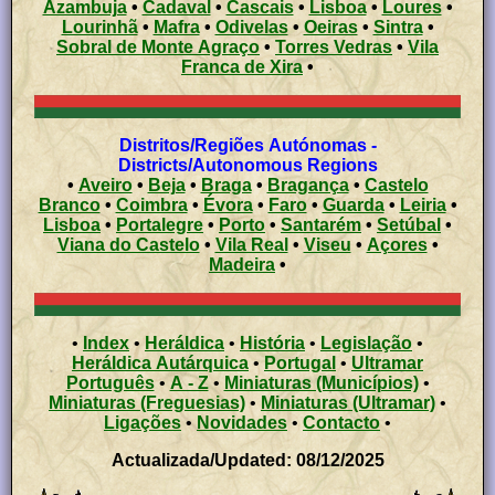
Azambuja
•
Cadaval
•
Cascais
•
Lisboa
•
Loures
•
Lourinhã
•
Mafra
•
Odivelas
•
Oeiras
•
Sintra
•
Sobral de Monte Agraço
•
Torres Vedras
•
Vila
Franca de Xira
•
Distritos/Regiões Autónomas -
Districts/Autonomous Regions
•
Aveiro
•
Beja
•
Braga
•
Bragança
•
Castelo
Branco
•
Coimbra
•
Évora
•
Faro
•
Guarda
•
Leiria
•
Lisboa
•
Portalegre
•
Porto
•
Santarém
•
Setúbal
•
Viana do Castelo
•
Vila Real
•
Viseu
•
Açores
•
Madeira
•
•
Index
•
Heráldica
•
História
•
Legislação
•
Heráldica Autárquica
•
Portugal
•
Ultramar
Português
•
A - Z
•
Miniaturas (Municípios)
•
Miniaturas (Freguesias)
•
Miniaturas (Ultramar)
•
Ligações
•
Novidades
•
Contacto
•
Actualizada/Updated: 08/12/2025