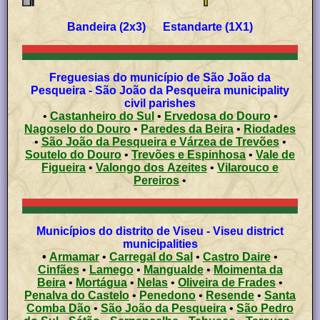
Bandeira (2x3) Estandarte (1X1)
Freguesias do município de São João da
Pesqueira - São João da Pesqueira municipality
civil parishes
•
Castanheiro do Sul
•
Ervedosa do Douro
•
Nagoselo do Douro
•
Paredes da Beira
•
Riodades
•
São João da Pesqueira e Várzea de Trevões
•
Soutelo do Douro
•
Trevões e Espinhosa
•
Vale de
Figueira
•
Valongo dos Azeites
•
Vilarouco e
Pereiros
•
Municípios do distrito de Viseu - Viseu district
municipalities
•
Armamar
•
Carregal do Sal
•
Castro Daire
•
Cinfães
•
Lamego
•
Mangualde
•
Moimenta da
Beira
•
Mortágua
•
Nelas
•
Oliveira de Frades
•
Penalva do Castelo
•
Penedono
•
Resende
•
Santa
Comba Dão
•
São João da Pesqueira
•
São Pedro