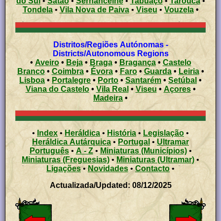
do Sul
•
Sátão
•
Sernancelhe
•
Tabuaço
•
Tarouca
•
Tondela
•
Vila Nova de Paiva
•
Viseu
•
Vouzela
•
Distritos/Regiões Autónomas -
Districts/Autonomous Regions
•
Aveiro
•
Beja
•
Braga
•
Bragança
•
Castelo
Branco
•
Coimbra
•
Évora
•
Faro
•
Guarda
•
Leiria
•
Lisboa
•
Portalegre
•
Porto
•
Santarém
•
Setúbal
•
Viana do Castelo
•
Vila Real
•
Viseu
•
Açores
•
Madeira
•
•
Index
•
Heráldica
•
História
•
Legislação
•
Heráldica Autárquica
•
Portugal
•
Ultramar
Português
•
A - Z
•
Miniaturas (Municípios)
•
Miniaturas (Freguesias)
•
Miniaturas (Ultramar)
•
Ligações
•
Novidades
•
Contacto
•
Actualizada/Updated: 08/12/2025