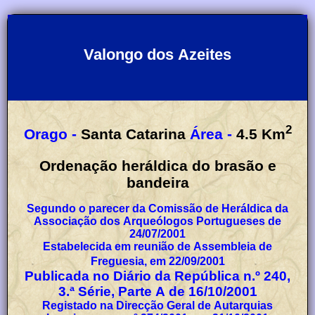
Valongo dos Azeites
2
Orago -
Santa Catarina
Área -
4.5
Km
Ordenação heráldica do brasão e
bandeira
Segundo o parecer da Comissão de Heráldica da
Associação dos Arqueólogos Portugueses de
24/07/2001
Estabelecida em reunião de Assembleia de
Freguesia, em 22/09/2001
Publicada no Diário da República n.º 240,
3.ª Série, Parte A de 16/10/2001
Registado na Direcção Geral de Autarquias