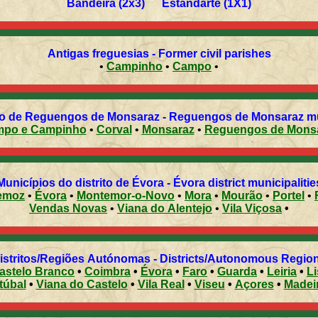
Bandeira (2x3) Estandarte (1X1)
Antigas freguesias - Former civil parishes
•
Campinho
•
Campo
•
o de Reguengos de Monsaraz - Reguengos de Monsaraz muni
Campo e Campinho
•
Corval
•
Monsaraz
•
Reguengos de M
Municípios do distrito de Évora - Évora district municipalitie
emoz
•
Évora
•
Montemor-o-Novo
•
Mora
•
Mourão
•
Portel
•
Vendas Novas
•
Viana do Alentejo
•
Vila Viçosa
•
Distritos/Regiões Autónomas - Districts/Autonomous Regi
astelo Branco
•
Coimbra
•
Évora
•
Faro
•
Guarda
•
Leiria
•
L
túbal
•
Viana do Castelo
•
Vila Real
•
Viseu
•
Açores
•
Madei