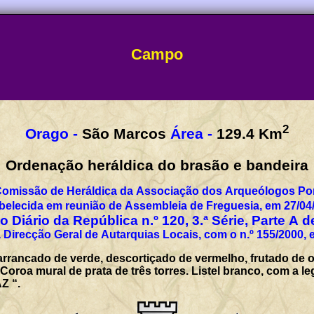
Campo
2
Orago -
São Marcos
Área -
129.4
Km
Ordenação heráldica do brasão e bandeira
Comissão de Heráldica da Associação dos Arqueólogos Por
belecida em reunião de Assembleia de Freguesia, em 27/04
 Diário da República n.º 120, 3.ª Série, Parte A 
 Direcção Geral de Autarquias Locais, com o n.º 155/2000, 
rrancado de verde, descortiçado de vermelho, frutado de ou
Coroa mural de prata de três torres. Listel branco, com a l
 “.