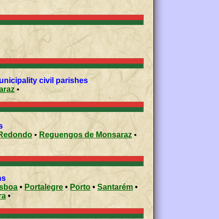
cipality civil parishes
onsaraz
•
s
Redondo
•
Reguengos de Monsaraz
•
ons
isboa
•
Portalegre
•
Porto
•
Santarém
•
ra
•