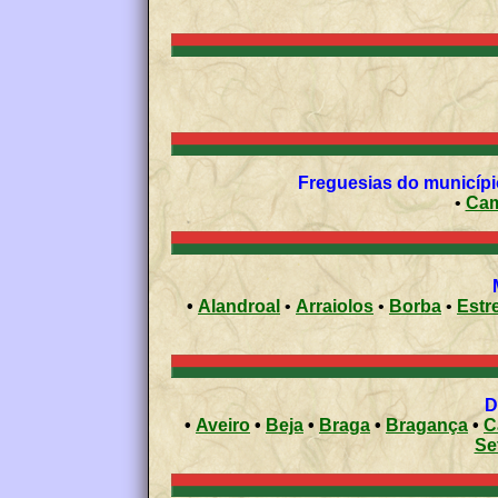
Freguesias do municípi
•
•
Alandroal
•
Arraiolos
•
Borba
•
Estr
•
Aveiro
•
Beja
•
Braga
•
Bragança
•
C
Se