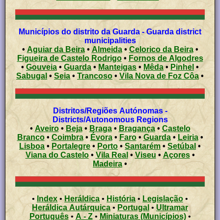
Municípios do distrito da Guarda - Guarda district
municipalities
•
Aguiar da Beira
•
Almeida
•
Celorico da Beira
•
Figueira de Castelo Rodrigo
•
Fornos de Algodres
•
Gouveia
•
Guarda
•
Manteigas
•
Mêda
•
Pinhel
•
Sabugal
•
Seia
•
Trancoso
•
Vila Nova de Foz Côa
•
Distritos/Regiões Autónomas -
Districts/Autonomous Regions
•
Aveiro
•
Beja
•
Braga
•
Bragança
•
Castelo
Branco
•
Coimbra
•
Évora
•
Faro
•
Guarda
•
Leiria
•
Lisboa
•
Portalegre
•
Porto
•
Santarém
•
Setúbal
•
Viana do Castelo
•
Vila Real
•
Viseu
•
Açores
•
Madeira
•
•
Index
•
Heráldica
•
História
•
Legislação
•
Heráldica Autárquica
•
Portugal
•
Ultramar
Português
•
A - Z
•
Miniaturas (Municípios)
•