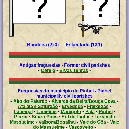
Bandeira (2x3) Estandarte (1X1)
Antigas freguesias - Former civil parishes
•
Cerejo
•
Ervas Tenras
•
Freguesias do município de Pinhel - Pinhel
municipality civil parishes
•
Alto do Palurdo
•
Alverca da Beira/Bouça Cova
•
Atalaia e Safurdão
•
Ervedosa
•
Freixedas
•
Lamegal
•
Lameiras
•
Manigoto
•
Pala
•
Pinhel
•
Pínzio
•
Souro Pires
•
Sul de Pinhel
•
Terras de
Massueime
•
Valbom/Bogalhal
•
Vale do Côa
•
Vale
do Massueime
•
Vascoveiro
•