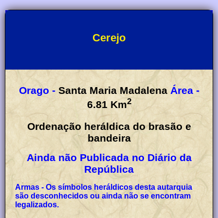
Cerejo
Orago -
Santa Maria Madalena
Área -
2
6.81
Km
Ordenação heráldica do brasão e
bandeira
Ainda não Publicada no Diário da
República
Armas - Os símbolos heráldicos desta autarquia
são desconhecidos ou ainda não se encontram
legalizados.