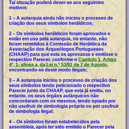
Tal situação poderá dever-se aos seguintes
motivos:
1 – A autarquia ainda não iniciou o processo de
criação dos seus símbolos heráldicos;
2 – Os símbolos heráldicos foram aprovados e
estão em uso pela autarquia, no entanto, não
foram remetidos à Comissão de Heráldica da
Associação dos Arqueólogos Portugueses
(CHAAP) para que esta os aprovasse e emitisse o
respectivo Parecer, conforme o
Capitulo 1, Artigo
4º, 1- alínea a, da Lei n.º 53/91 de 7 de Agosto
,
encontrando-se deste modo ilegais;
3 – A autarquia iniciou o processo de criação dos
seus símbolos tendo peticionado o respectivo
Parecer junto da CHAAP, que esta já emitiu, no
entanto, os seus órgãos autárquicos não
concordaram com os mesmos, tendo optado por
não usufruir de simbologia própria ou por usufruir
de simbologia ilegal;
4 – Os símbolos foram estabelecidos pela
assembleia, após ter sido emitido o Parecer pela