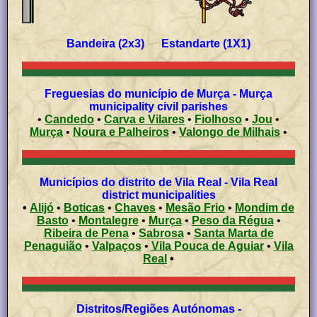
Bandeira (2x3) Estandarte (1X1)
Freguesias do município de Murça - Murça
municipality civil parishes
•
Candedo
•
Carva e Vilares
•
Fiolhoso
•
Jou
•
Murça
•
Noura e Palheiros
•
Valongo de Milhais
•
Municípios do distrito de Vila Real - Vila Real
district municipalities
•
Alijó
•
Boticas
•
Chaves
•
Mesão Frio
•
Mondim de
Basto
•
Montalegre
•
Murça
•
Peso da Régua
•
Ribeira de Pena
•
Sabrosa
•
Santa Marta de
Penaguião
•
Valpaços
•
Vila Pouca de Aguiar
•
Vila
Real
•
Distritos/Regiões Autónomas -