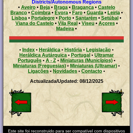
Districts/Autonomous Regions
•
Aveiro
•
Beja
•
Braga
•
Bragança
•
Castelo
Branco
•
Coimbra
•
Évora
•
Faro
•
Guarda
•
Leiria
•
Lisboa
•
Portalegre
•
Porto
•
Santarém
•
Setúbal
•
Viana do Castelo
•
Vila Real
•
Viseu
•
Açores
•
Madeira
•
•
Index
•
Heráldica
•
História
•
Legislação
•
Heráldica Autárquica
•
Portugal
•
Ultramar
Português
•
A - Z
•
Miniaturas (Municípios)
•
Miniaturas (Freguesias)
•
Miniaturas (Ultramar)
•
Ligações
•
Novidades
•
Contacto
•
Actualizada/Updated: 08/12/2025
Este site foi reconstruido para ser compatível com dispositivos