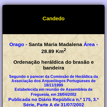
Candedo
Orago -
Santa Maria Madalena
Área -
2
28.89
Km
Ordenação heráldica do brasão e
bandeira
Segundo o parecer da Comissão de Heráldica da
Associação dos Arqueólogos Portugueses de
18/11/1999
Estabelecida em reunião de Assembleia de
Freguesia, em 28/04/2002
Publicada no Diário República n.º 175, 3.ª
Série, Parte A de 31/07/2002