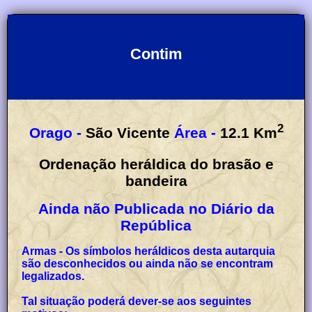
Contim
2
Orago -
São Vicente
Área -
12.1
Km
Ordenação heráldica do brasão e
bandeira
Ainda não Publicada no Diário da
República
Armas - Os símbolos heráldicos desta autarquia
são desconhecidos ou ainda não se encontram
legalizados.
Tal situação poderá dever-se aos seguintes