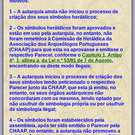
motivos:
1 – A autarquia ainda não iniciou o processo de
criação dos seus símbolos heráldicos;
2 – Os símbolos heráldicos foram aprovados e
estão em uso pela autarquia, no entanto, não
foram remetidos à Comissão de Heráldica da
Associação dos Arqueólogos Portugueses
(CHAAP) para que esta os aprovasse e emitisse o
respectivo Parecer, conforme o
Capitulo 1, Artigo
4º, 1- alínea a, da Lei n.º 53/91 de 7 de Agosto
,
encontrando-se deste modo ilegais;
3 – A autarquia iniciou o processo de criação dos
seus símbolos tendo peticionado o respectivo
Parecer junto da CHAAP, que esta já emitiu, no
entanto, os seus órgãos autárquicos não
concordaram com os mesmos, tendo optado por
não usufruir de simbologia própria ou por usufruir
de simbologia ilegal;
4 – Os símbolos foram estabelecidos pela
assembleia, após ter sido emitido o Parecer pela
CHAAP, no entanto, a autarquia não promoveu a