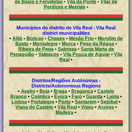
de Baixo e Fervidelas
•
Vila da Ponte
•
Vilar de
Perdizes e Meixide
•
Municípios do distrito de Vila Real - Vila Real
district municipalities
•
Alijó
•
Boticas
•
Chaves
•
Mesão Frio
•
Mondim de
Basto
•
Montalegre
•
Murça
•
Peso da Régua
•
Ribeira de Pena
•
Sabrosa
•
Santa Marta de
Penaguião
•
Valpaços
•
Vila Pouca de Aguiar
•
Vila
Real
•
Distritos/Regiões Autónomas -
Districts/Autonomous Regions
•
Aveiro
•
Beja
•
Braga
•
Bragança
•
Castelo
Branco
•
Coimbra
•
Évora
•
Faro
•
Guarda
•
Leiria
•
Lisboa
•
Portalegre
•
Porto
•
Santarém
•
Setúbal
•
Viana do Castelo
•
Vila Real
•
Viseu
•
Açores
•
Madeira
•