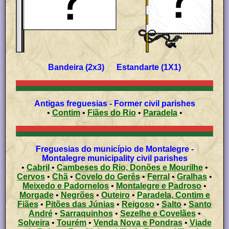
Bandeira (2x3) Estandarte (1X1)
Antigas freguesias - Former civil parishes
•
Contim
•
Fiães do Rio
•
Paradela
•
Freguesias do município de Montalegre -
Montalegre municipality civil parishes
•
Cabril
•
Cambeses do Rio, Donões e Mourilhe
•
Cervos
•
Chã
•
Covelo do Gerês
•
Ferral
•
Gralhas
•
Meixedo e Padornelos
•
Montalegre e Padroso
•
Morgade
•
Negrões
•
Outeiro
•
Paradela, Contim e
Fiães
•
Pitões das Júnias
•
Reigoso
•
Salto
•
Santo
André
•
Sarraquinhos
•
Sezelhe e Covelães
•
Solveira
•
Tourém
•
Venda Nova e Pondras
•
Viade