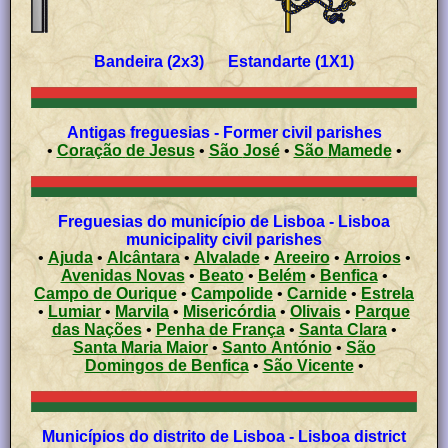
Bandeira (2x3) Estandarte (1X1)
Antigas freguesias - Former civil parishes
•
Coração de Jesus
•
São José
•
São Mamede
•
Freguesias do município de Lisboa - Lisboa
municipality civil parishes
•
Ajuda
•
Alcântara
•
Alvalade
•
Areeiro
•
Arroios
•
Avenidas Novas
•
Beato
•
Belém
•
Benfica
•
Campo de Ourique
•
Campolide
•
Carnide
•
Estrela
•
Lumiar
•
Marvila
•
Misericórdia
•
Olivais
•
Parque
das Nações
•
Penha de França
•
Santa Clara
•
Santa Maria Maior
•
Santo António
•
São
Domingos de Benfica
•
São Vicente
•
Municípios do distrito de Lisboa - Lisboa district