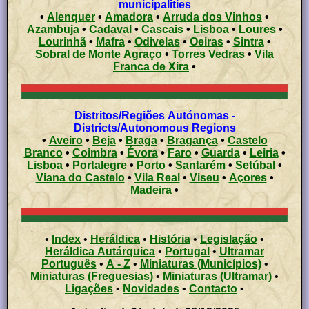
municipalities
•
Alenquer
•
Amadora
•
Arruda dos Vinhos
•
Azambuja
•
Cadaval
•
Cascais
•
Lisboa
•
Loures
•
Lourinhã
•
Mafra
•
Odivelas
•
Oeiras
•
Sintra
•
Sobral de Monte Agraço
•
Torres Vedras
•
Vila
Franca de Xira
•
Distritos/Regiões Autónomas -
Districts/Autonomous Regions
•
Aveiro
•
Beja
•
Braga
•
Bragança
•
Castelo
Branco
•
Coimbra
•
Évora
•
Faro
•
Guarda
•
Leiria
•
Lisboa
•
Portalegre
•
Porto
•
Santarém
•
Setúbal
•
Viana do Castelo
•
Vila Real
•
Viseu
•
Açores
•
Madeira
•
•
Index
•
Heráldica
•
História
•
Legislação
•
Heráldica Autárquica
•
Portugal
•
Ultramar
Português
•
A - Z
•
Miniaturas (Municípios)
•
Miniaturas (Freguesias)
•
Miniaturas (Ultramar)
•
Ligações
•
Novidades
•
Contacto
•