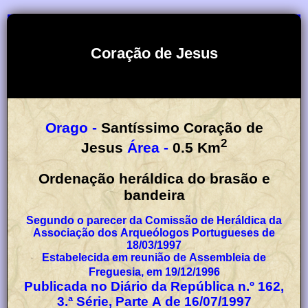
Coração de Jesus
Orago -
Santíssimo Coração de
2
Jesus
Área -
0.5
Km
Ordenação heráldica do brasão e
bandeira
Segundo o parecer da Comissão de Heráldica da
Associação dos Arqueólogos Portugueses de
18/03/1997
Estabelecida em reunião de Assembleia de
Freguesia, em 19/12/1996
Publicada no Diário da República n.º 162,
3.ª Série, Parte A de 16/07/1997