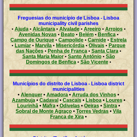
Freguesias do município de Lisboa - Lisboa
municipality civil parishes
•
Ajuda
•
Alcântara
•
Alvalade
•
Areeiro
•
Arroios
•
Avenidas Novas
•
Beato
•
Belém
•
Benfica
•
Campo de Ourique
•
Campolide
•
Carnide
•
Estrela
•
Lumiar
•
Marvila
•
Misericórdia
•
Olivais
•
Parque
das Nações
•
Penha de França
•
Santa Clara
•
Santa Maria Maior
•
Santo António
•
São
Domingos de Benfica
•
São Vicente
•
Municípios do distrito de Lisboa - Lisboa district
municipalities
•
Alenquer
•
Amadora
•
Arruda dos Vinhos
•
Azambuja
•
Cadaval
•
Cascais
•
Lisboa
•
Loures
•
Lourinhã
•
Mafra
•
Odivelas
•
Oeiras
•
Sintra
•
Sobral de Monte Agraço
•
Torres Vedras
•
Vila
Franca de Xira
•