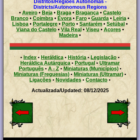
Distritos/Regiões Autónomas -
Districts/Autonomous Regions
•
Aveiro
•
Beja
•
Braga
•
Bragança
•
Castelo
Branco
•
Coimbra
•
Évora
•
Faro
•
Guarda
•
Leiria
•
Lisboa
•
Portalegre
•
Porto
•
Santarém
•
Setúbal
•
Viana do Castelo
•
Vila Real
•
Viseu
•
Açores
•
Madeira
•
•
Index
•
Heráldica
•
História
•
Legislação
•
Heráldica Autárquica
•
Portugal
•
Ultramar
Português
•
A - Z
•
Miniaturas (Municípios)
•
Miniaturas (Freguesias)
•
Miniaturas (Ultramar)
•
Ligações
•
Novidades
•
Contacto
•
Actualizada/Updated: 08/12/2025