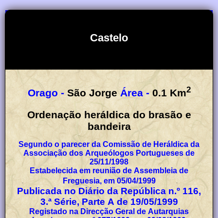
Castelo
2
Orago -
São Jorge
Área -
0.1
Km
Ordenação heráldica do brasão e
bandeira
Segundo o parecer da Comissão de Heráldica da
Associação dos Arqueólogos Portugueses de
25/11/1998
Estabelecida em reunião de Assembleia de
Freguesia, em 05/04/1999
Publicada no Diário da República n.º 116,
3.ª Série, Parte A de 19/05/1999
Registado na Direcção Geral de Autarquias