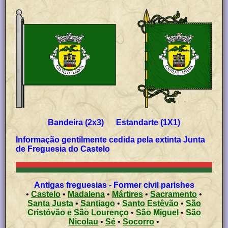
Bandeira (2x3) Estandarte (1X1)
Informação gentilmente cedida pela extinta Junta
de Freguesia do Castelo
Antigas freguesias - Former civil parishes
•
Castelo
•
Madalena
•
Mártires
•
Sacramento
•
Santa Justa
•
Santiago
•
Santo Estêvão
•
São
Cristóvão e São Lourenço
•
São Miguel
•
São
Nicolau
•
Sé
•
Socorro
•