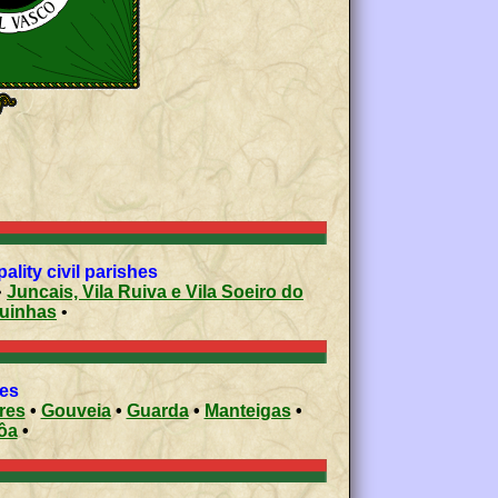
e Algodres municipality civil parishes
•
Juncais, Vila Ruiva e Vila Soeiro do
Fuinhas
•
ies
res
•
Gouveia
•
Guarda
•
Manteigas
•
ôa
•