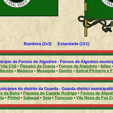
Bandeira (2x3) Estandarte (1X1)
Freguesias do município de Fornos de Algodres - Fornos d
 Vila Chã
•
Figueiró da Granja
•
Fornos de Algodres
•
Infias
Maceira
•
Matança
•
Muxagata
•
Queiriz
•
Sobral Pichorro e 
Municípios do distrito da Guarda - Guarda district municipalit
co da Beira
•
Figueira de Castelo Rodrigo
•
Fornos de Algod
da
•
Pinhel
•
Sabugal
•
Seia
•
Trancoso
•
Vila Nova de Foz C