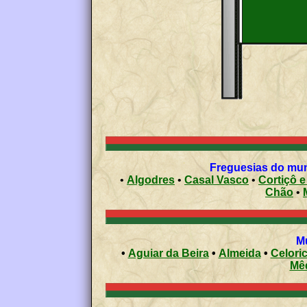
•
Algodres
•
Casal Vasco
•
Cortiçô e
Chão
•
•
Aguiar da Beira
•
Almeida
•
Celori
Mê