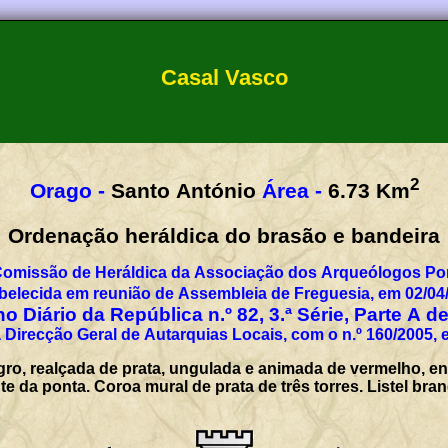
Casal Vasco
2
Orago -
Santo António
Área -
6.73
Km
Ordenação heráldica do brasão e bandeira
Comissão de Heráldica da Associação dos Arqueólogos Por
belecida em reunião de Assembleia de Freguesia, em 02/04
o Diário da República n.º 82, 3.ª Série, Parte A d
 Direcção Geral de Autarquias Locais, com o n.º 160/2005, 
ro, realçada de prata, ungulada e animada de vermelho, ent
da ponta. Coroa mural de prata de três torres. Listel br