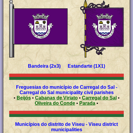
Bandeira (2x3) Estandarte (1X1)
Freguesias do município de Carregal do Sal -
Carregal do Sal municipality civil parishes
•
Beijós
•
Cabanas de Viriato
•
Carregal do Sal
•
Oliveira do Conde
•
Parada
•
Municípios do distrito de Viseu - Viseu district
municipalities