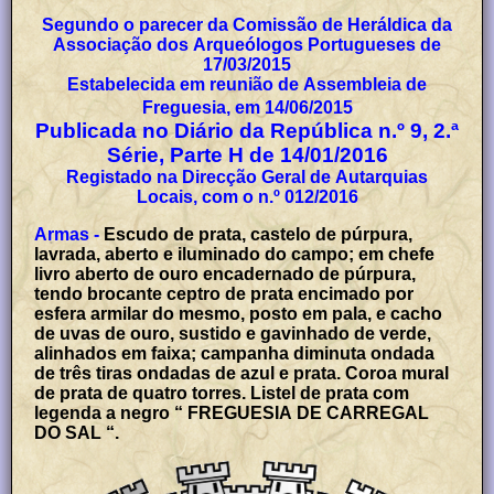
Segundo o parecer da Comissão de Heráldica da
Associação dos Arqueólogos Portugueses de
17/03/2015
Estabelecida em reunião de Assembleia de
Freguesia, em 14/06/2015
Publicada no Diário da República n.º 9, 2.ª
Série, Parte H de 14/01/2016
Registado na Direcção Geral de Autarquias
Locais, com o n.º 012/2016
Armas -
Escudo de prata, castelo de púrpura,
lavrada, aberto e iluminado do campo; em chefe
livro aberto de ouro encadernado de púrpura,
tendo brocante ceptro de prata encimado por
esfera armilar do mesmo, posto em pala, e cacho
de uvas de ouro, sustido e gavinhado de verde,
alinhados em faixa; campanha diminuta ondada
de três tiras ondadas de azul e prata. Coroa mural
de prata de quatro torres. Listel de prata com
legenda a negro “ FREGUESIA DE CARREGAL
DO SAL “.