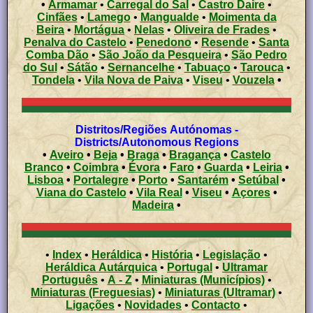
•
Armamar
•
Carregal do Sal
•
Castro Daire
•
Cinfães
•
Lamego
•
Mangualde
•
Moimenta da
Beira
•
Mortágua
•
Nelas
•
Oliveira de Frades
•
Penalva do Castelo
•
Penedono
•
Resende
•
Santa
Comba Dão
•
São João da Pesqueira
•
São Pedro
do Sul
•
Sátão
•
Sernancelhe
•
Tabuaço
•
Tarouca
•
Tondela
•
Vila Nova de Paiva
•
Viseu
•
Vouzela
•
Distritos/Regiões Autónomas -
Districts/Autonomous Regions
•
Aveiro
•
Beja
•
Braga
•
Bragança
•
Castelo
Branco
•
Coimbra
•
Évora
•
Faro
•
Guarda
•
Leiria
•
Lisboa
•
Portalegre
•
Porto
•
Santarém
•
Setúbal
•
Viana do Castelo
•
Vila Real
•
Viseu
•
Açores
•
Madeira
•
•
Index
•
Heráldica
•
História
•
Legislação
•
Heráldica Autárquica
•
Portugal
•
Ultramar
Português
•
A - Z
•
Miniaturas (Municípios)
•
Miniaturas (Freguesias)
•
Miniaturas (Ultramar)
•
Ligações
•
Novidades
•
Contacto
•