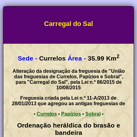
Carregal do Sal
2
Sede -
Currelos
Área -
35.99
Km
Alteração da designação da freguesia de "União
das freguesias de Currelos, Papízios e Sobral",
para "Carregal do Sal", pela Lei n.º 86/2015 de
10/08/2015
Freguesia criada pela Lei n.º 11-A/2013 de
28/01/2013 que agregou as antigas freguesias de
•
Currelos
•
Papízios
•
Sobral
•
Ordenação heráldica do brasão e
bandeira