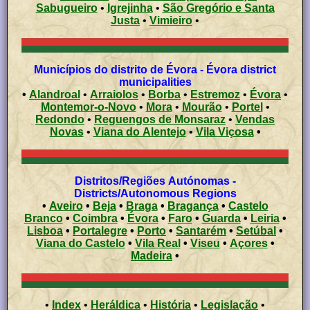
Sabugueiro
•
Igrejinha
•
São Gregório e Santa
Justa
•
Vimieiro
•
Municípios do distrito de Évora - Évora district
municipalities
•
Alandroal
•
Arraiolos
•
Borba
•
Estremoz
•
Évora
•
Montemor-o-Novo
•
Mora
•
Mourão
•
Portel
•
Redondo
•
Reguengos de Monsaraz
•
Vendas
Novas
•
Viana do Alentejo
•
Vila Viçosa
•
Distritos/Regiões Autónomas -
Districts/Autonomous Regions
•
Aveiro
•
Beja
•
Braga
•
Bragança
•
Castelo
Branco
•
Coimbra
•
Évora
•
Faro
•
Guarda
•
Leiria
•
Lisboa
•
Portalegre
•
Porto
•
Santarém
•
Setúbal
•
Viana do Castelo
•
Vila Real
•
Viseu
•
Açores
•
Madeira
•
•
Index
•
Heráldica
•
História
•
Legislação
•