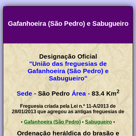
Gafanhoeira (São Pedro) e Sabugueiro
Designação Oficial
"União das freguesias de
Gafanhoeira (São Pedro) e
Sabugueiro"
2
Sede -
São Pedro
Área -
83.4
Km
Freguesia criada pela Lei n.º 11-A/2013 de
28/01/2013 que agregou as antigas freguesias de
•
Gafanhoeira (São Pedro)
•
Sabugueiro
•
Ordenação heráldica do brasão e