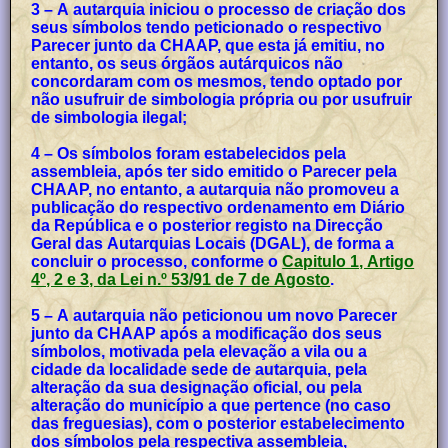
3 – A autarquia iniciou o processo de criação dos
seus símbolos tendo peticionado o respectivo
Parecer junto da CHAAP, que esta já emitiu, no
entanto, os seus órgãos autárquicos não
concordaram com os mesmos, tendo optado por
não usufruir de simbologia própria ou por usufruir
de simbologia ilegal;
4 – Os símbolos foram estabelecidos pela
assembleia, após ter sido emitido o Parecer pela
CHAAP, no entanto, a autarquia não promoveu a
publicação do respectivo ordenamento em Diário
da República e o posterior registo na Direcção
Geral das Autarquias Locais (DGAL), de forma a
concluir o processo, conforme o
Capitulo 1, Artigo
4º, 2 e 3, da Lei n.º 53/91 de 7 de Agosto
.
5 – A autarquia não peticionou um novo Parecer
junto da CHAAP após a modificação dos seus
símbolos, motivada pela elevação a vila ou a
cidade da localidade sede de autarquia, pela
alteração da sua designação oficial, ou pela
alteração do município a que pertence (no caso
das freguesias), com o posterior estabelecimento
dos símbolos pela respectiva assembleia,