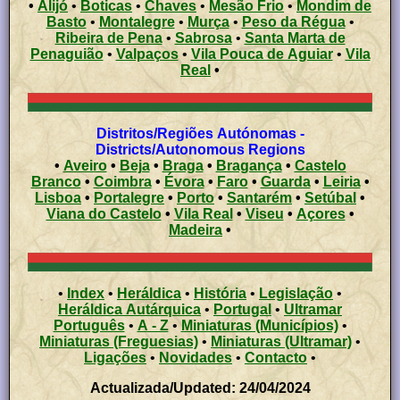
•
Alijó
•
Boticas
•
Chaves
•
Mesão Frio
•
Mondim de
Basto
•
Montalegre
•
Murça
•
Peso da Régua
•
Ribeira de Pena
•
Sabrosa
•
Santa Marta de
Penaguião
•
Valpaços
•
Vila Pouca de Aguiar
•
Vila
Real
•
Distritos/Regiões Autónomas -
Districts/Autonomous Regions
•
Aveiro
•
Beja
•
Braga
•
Bragança
•
Castelo
Branco
•
Coimbra
•
Évora
•
Faro
•
Guarda
•
Leiria
•
Lisboa
•
Portalegre
•
Porto
•
Santarém
•
Setúbal
•
Viana do Castelo
•
Vila Real
•
Viseu
•
Açores
•
Madeira
•
•
Index
•
Heráldica
•
História
•
Legislação
•
Heráldica Autárquica
•
Portugal
•
Ultramar
Português
•
A - Z
•
Miniaturas (Municípios)
•
Miniaturas (Freguesias)
•
Miniaturas (Ultramar)
•
Ligações
•
Novidades
•
Contacto
•
Actualizada/Updated: 24/04/2024