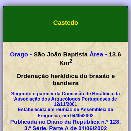
Castedo
Orago -
São João Baptista
Área -
13.6
2
Km
Ordenação heráldica do brasão e
bandeira
Segundo o parecer da Comissão de Heráldica da
Associação dos Arqueólogos Portugueses de
12/11/2001
Estabelecida em reunião de Assembleia de
Freguesia, em 04/05/2002
Publicada no Diário da República n.º 128,
3.ª Série, Parte A de 04/06/2002