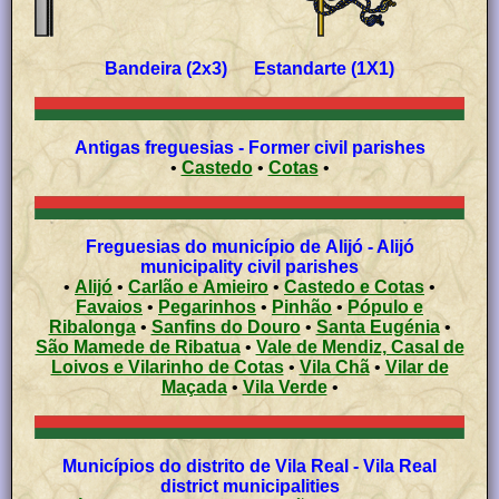
Bandeira (2x3) Estandarte (1X1)
Antigas freguesias - Former civil parishes
•
Castedo
•
Cotas
•
Freguesias do município de Alijó - Alijó
municipality civil parishes
•
Alijó
•
Carlão e Amieiro
•
Castedo e Cotas
•
Favaios
•
Pegarinhos
•
Pinhão
•
Pópulo e
Ribalonga
•
Sanfins do Douro
•
Santa Eugénia
•
São Mamede de Ribatua
•
Vale de Mendiz, Casal de
Loivos e Vilarinho de Cotas
•
Vila Chã
•
Vilar de
Maçada
•
Vila Verde
•
Municípios do distrito de Vila Real - Vila Real
district municipalities