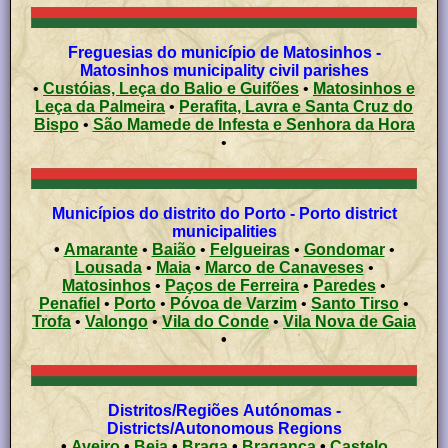
Freguesias do município de Matosinhos -
Matosinhos municipality civil parishes
•
Custóias, Leça do Balio e Guifões
•
Matosinhos e
Leça da Palmeira
•
Perafita, Lavra e Santa Cruz do
Bispo
•
São Mamede de Infesta e Senhora da Hora
•
Municípios do distrito do Porto - Porto district
municipalities
•
Amarante
•
Baião
•
Felgueiras
•
Gondomar
•
Lousada
•
Maia
•
Marco de Canaveses
•
Matosinhos
•
Paços de Ferreira
•
Paredes
•
Penafiel
•
Porto
•
Póvoa de Varzim
•
Santo Tirso
•
Trofa
•
Valongo
•
Vila do Conde
•
Vila Nova de Gaia
•
Distritos/Regiões Autónomas -
Districts/Autonomous Regions
•
Aveiro
•
Beja
•
Braga
•
Bragança
•
Castelo