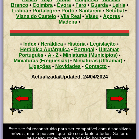
Branco
•
Coimbra
•
Évora
•
Faro
•
Guarda
•
Leiria
•
Lisboa
•
Portalegre
•
Porto
•
Santarém
•
Setúbal
•
Viana do Castelo
•
Vila Real
•
Viseu
•
Açores
•
Madeira
•
•
Index
•
Heráldica
•
História
•
Legislação
•
Heráldica Autárquica
•
Portugal
•
Ultramar
Português
•
A - Z
•
Miniaturas (Municípios)
•
Miniaturas (Freguesias)
•
Miniaturas (Ultramar)
•
Ligações
•
Novidades
•
Contacto
•
Actualizada/Updated: 24/04/2024
Este site foi reconstruido para ser compatível com dispositivos
móveis, mas é possível que não se adapte a todos. Se for o
seu caso, rode-o para a posição horizontal.