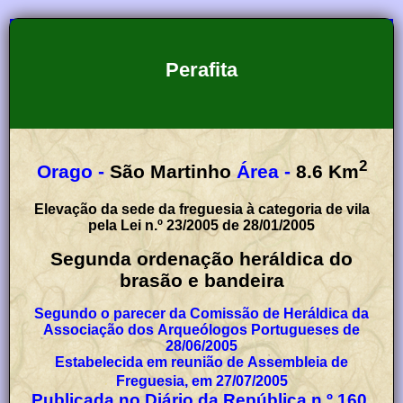
Perafita
2
Orago -
São Martinho
Área -
8.6
Km
Elevação da sede da freguesia à categoria de vila
pela Lei n.º 23/2005 de 28/01/2005
Segunda ordenação heráldica do
brasão e bandeira
Segundo o parecer da Comissão de Heráldica da
Associação dos Arqueólogos Portugueses de
28/06/2005
Estabelecida em reunião de Assembleia de
Freguesia, em 27/07/2005
Publicada no Diário da República n.º 160,