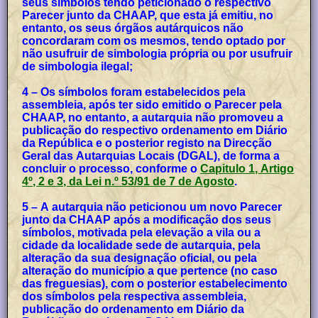
seus símbolos tendo peticionado o respectivo
Parecer junto da CHAAP, que esta já emitiu, no
entanto, os seus órgãos autárquicos não
concordaram com os mesmos, tendo optado por
não usufruir de simbologia própria ou por usufruir
de simbologia ilegal;
4 – Os símbolos foram estabelecidos pela
assembleia, após ter sido emitido o Parecer pela
CHAAP, no entanto, a autarquia não promoveu a
publicação do respectivo ordenamento em Diário
da República e o posterior registo na Direcção
Geral das Autarquias Locais (DGAL), de forma a
concluir o processo, conforme o
Capitulo 1, Artigo
4º, 2 e 3, da Lei n.º 53/91 de 7 de Agosto
.
5 – A autarquia não peticionou um novo Parecer
junto da CHAAP após a modificação dos seus
símbolos, motivada pela elevação a vila ou a
cidade da localidade sede de autarquia, pela
alteração da sua designação oficial, ou pela
alteração do município a que pertence (no caso
das freguesias), com o posterior estabelecimento
dos símbolos pela respectiva assembleia,
publicação do ordenamento em Diário da