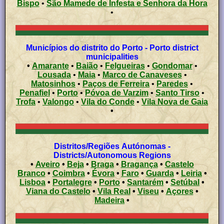
Bispo
•
São Mamede de Infesta e Senhora da Hora
•
Municípios do distrito do Porto - Porto district
municipalities
•
Amarante
•
Baião
•
Felgueiras
•
Gondomar
•
Lousada
•
Maia
•
Marco de Canaveses
•
Matosinhos
•
Paços de Ferreira
•
Paredes
•
Penafiel
•
Porto
•
Póvoa de Varzim
•
Santo Tirso
•
Trofa
•
Valongo
•
Vila do Conde
•
Vila Nova de Gaia
•
Distritos/Regiões Autónomas -
Districts/Autonomous Regions
•
Aveiro
•
Beja
•
Braga
•
Bragança
•
Castelo
Branco
•
Coimbra
•
Évora
•
Faro
•
Guarda
•
Leiria
•
Lisboa
•
Portalegre
•
Porto
•
Santarém
•
Setúbal
•
Viana do Castelo
•
Vila Real
•
Viseu
•
Açores
•
Madeira
•