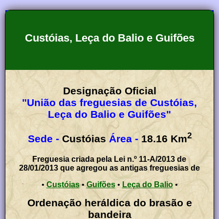
Custóias, Leça do Balio e Guifões
Designação Oficial
"União das freguesias de Custóias,
Leça do Balio e Guifões"
2
Sede -
Custóias
Área -
18.16
Km
Freguesia criada pela Lei n.º 11-A/2013 de
28/01/2013 que agregou as antigas freguesias de
•
Custóias
•
Guifões
•
Leça do Balio
•
Ordenação heráldica do brasão e
bandeira