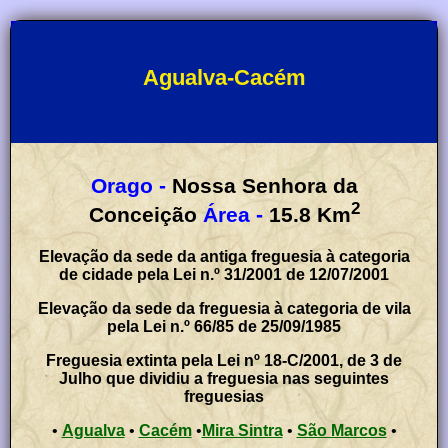
Agualva-Cacém
Orago -
Nossa Senhora da
2
Conceição
Área -
15.8
Km
Elevação da sede da antiga freguesia à categoria
de cidade pela Lei n.º 31/2001 de 12/07/2001
Elevação da sede da freguesia à categoria de vila
pela Lei n.º 66/85 de 25/09/1985
Freguesia extinta pela Lei nº 18-C/2001, de 3 de
Julho que dividiu a freguesia nas seguintes
freguesias
•
Agualva
•
Cacém
•
Mira Sintra
•
São Marcos
•