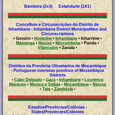
Bandeira (2x3) Estandarte (1X1)
Concelhos e Circunscrições do Distrito de
Inhambane - Inhambane District Municipalities and
Circunscriptions
• Govuro •
Homoíne
•
Inhambane
• Inharrime •
Massinga
•
Maxixe
•
Morrumbene
• Panda •
Vilanculos
• Zavala •
Distritos da Província Ultramarina de Moçambique
- Portuguese overseas province of Mozambique
Districts
•
Cabo Delgado
•
Gaza
•
Inhambane
•
Lourenço
Marques
•
Manica e Sofala
•
Moçambique
•
Niassa
•
Tete
•
Zambézia
•
Estados/Províncias/Colónias -
States/Provincies/Colonies