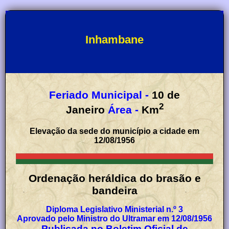
Inhambane
Feriado Municipal -
10 de
2
Janeiro
Área -
Km
Elevação da sede do município a cidade em
12/08/1956
Ordenação heráldica do brasão e
bandeira
Diploma Legislativo Ministerial n.º 3
Aprovado pelo Ministro do Ultramar em 12/08/1956
Publicada no Boletim Oficial de