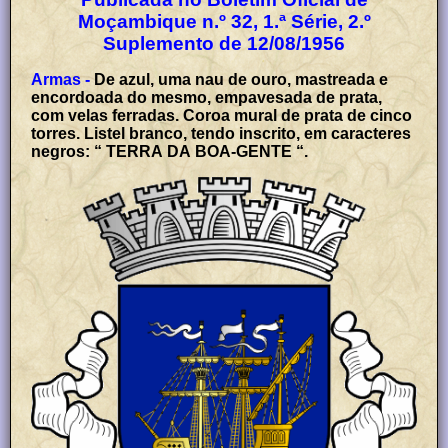
Moçambique n.º 32, 1.ª Série, 2.º
Suplemento de 12/08/1956
Armas -
De azul, uma nau de ouro, mastreada e
encordoada do mesmo, empavesada de prata,
com velas ferradas. Coroa mural de prata de cinco
torres. Listel branco, tendo inscrito, em caracteres
negros: “ TERRA DA BOA-GENTE “.