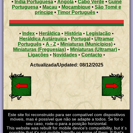
•
Índia Portuguesa
•
Angola
•
Cabo Verde
•
Guiné
Portuguesa
•
Macau
•
Moçambique
•
São Tomé e
príncipe
•
Timor Português
•
•
Index
•
Heráldica
•
História
•
Legislação
•
Heráldica Autárquica
•
Portugal
•
Ultramar
Português
•
A - Z
•
Miniaturas (Municípios)
•
Miniaturas (Freguesias)
•
Miniaturas (Ultramar)
•
Ligações
•
Novidades
•
Contacto
•
Actualizada/Updated: 08/12/2025
Este site foi reconstruido para ser compatível com dispositivos
móveis, mas é possível que não se adapte a todos. Se for o
seu caso, rode-o para a posição horizontal.
This website was rebuilt for mobile device's compatibility, but it´s
possible that it's not mobile friendly on some of them. If that's