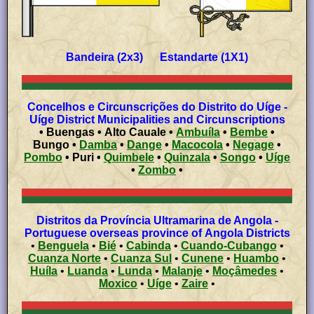
Bandeira (2x3) Estandarte (1X1)
Concelhos e Circunscrições
do Distrito do Uíge -
Uíge District
Municipalities and Circunscriptions
• Buengas • Alto Cauale •
Ambuíla
•
Bembe
•
Bungo •
Damba
•
Dange
•
Macocola
•
Negage
•
Pombo
• Puri •
Quimbele
•
Quinzala
•
Songo
•
Uíge
•
Zombo
•
Distritos da Província Ultramarina de Angola -
Portuguese overseas province of Angola Districts
•
Benguela
•
Bié
•
Cabinda
•
Cuando-Cubango
•
Cuanza Norte
•
Cuanza Sul
•
Cunene
•
Huambo
•
Huíla
•
Luanda
•
Lunda
•
Malanje
•
Moçâmedes
•
Moxico
•
Uíge
•
Zaire
•