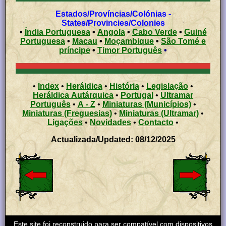
Estados/Províncias/Colónias -
States/Provincies/Colonies
•
Índia Portuguesa
•
Angola
•
Cabo Verde
•
Guiné
Portuguesa
•
Macau
•
Moçambique
•
São Tomé e
príncipe
•
Timor Português
•
•
Index
•
Heráldica
•
História
•
Legislação
•
Heráldica Autárquica
•
Portugal
•
Ultramar
Português
•
A - Z
•
Miniaturas (Municípios)
•
Miniaturas (Freguesias)
•
Miniaturas (Ultramar)
•
Ligações
•
Novidades
•
Contacto
•
Actualizada/Updated: 08/12/2025
Este site foi reconstruido para ser compatível com dispositivos