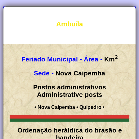
Ambuíla
2
Feriado Municipal -
Área -
Km
Sede -
Nova Caipemba
Postos administrativos
Administrative posts
• Nova Caipemba • Quipedro •
Ordenação heráldica do brasão e
bandeira