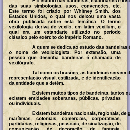
É o estudo das bandeiras, estandartes e insí
das suas simbologias, usos, convenções, etc.
Este termo foi criado por Whitney Smith, dos
Estados Unidos, o qual nos deixou uma vasta
obra publicada sobre esta temática. O termo
vexilologia deriva de vexilo, em latim vexillum, o
qual era um estandarte utilizado no período
clássico pelo exército do Império Romano.
A quem se dedica ao estudo das bandeiras 
o nome de vexilologista. Por extensão, uma
pessoa que desenha bandeiras é chamada de
vexilógrafo.
Tal como os brasões, as bandeiras servem 
representação visual, estilizada, e de identificação
da entidade que a detém.
Existem muitos tipos de bandeiras, tantos 
existem entidades soberanas, públicas, privadas
ou individuais.
Existem bandeiras nacionais, regionais, de 
marítimas, coloniais, comerciais, corporativas,
partidárias, religiosas, pessoais, de sinalização, de
comunicação, de decoração, de fantasia,