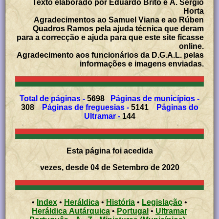
Texto elaborado por Eduardo Brito e A. Sérgio
Horta
Agradecimentos ao Samuel Viana e ao Rúben
Quadros Ramos pela ajuda técnica que deram
para a correcção e ajuda para que este site ficasse
online.
Agradecimento aos funcionários da D.G.A.L. pelas
informações e imagens enviadas.
Total de páginas -
5698
Páginas de municípios -
308
Páginas de freguesias -
5141
Páginas do
Ultramar -
144
Esta página foi acedida
vezes, desde 04 de Setembro de 2020
•
Index
•
Heráldica
•
História
•
Legislação
•
Heráldica Autárquica
•
Portugal
•
Ultramar