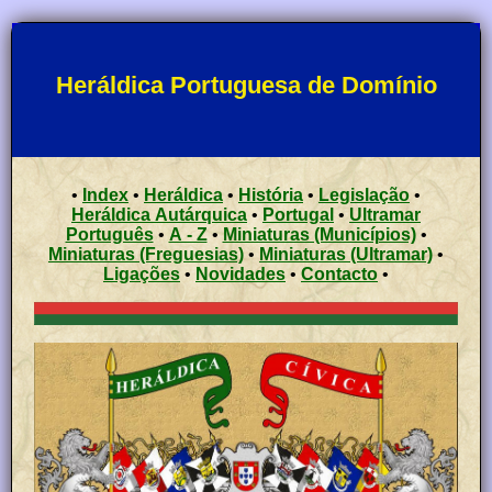
Heráldica Portuguesa de Domínio
•
Index
•
Heráldica
•
História
•
Legislação
•
Heráldica Autárquica
•
Portugal
•
Ultramar
Português
•
A - Z
•
Miniaturas (Municípios)
•
Miniaturas (Freguesias)
•
Miniaturas (Ultramar)
•
Ligações
•
Novidades
•
Contacto
•