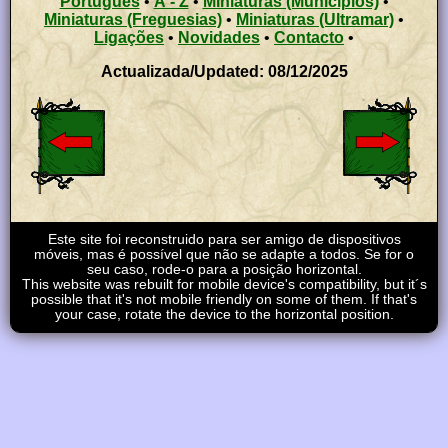
Português
•
A - Z
•
Miniaturas (Municípios)
•
Miniaturas (Freguesias)
•
Miniaturas (Ultramar)
•
Ligações
•
Novidades
•
Contacto
•
Actualizada/Updated: 08/12/2025
Este site foi reconstruido para ser amigo de dispositivos
móveis, mas é possível que não se adapte a todos. Se for o
seu caso, rode-o para a posição horizontal.
This website was rebuilt for mobile device's compatibility, but it´s
possible that it's not mobile friendly on some of them. If that's
your case, rotate the device to the horizontal position.