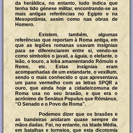
da heráldica, no entanto, tudo indica que
tenha tido génese militar, encontrando-se as
mais antigas referências no Egipto e na
Mesopotâmia, assim como nas obras de
Homero.
Existem, também, algumas
referências que reportam à Roma antiga, em
que as legiões romanas usavam insígnias
para se diferenciarem entre si, vendo-se
como símbolos o javali, a águia, o elefante, o
leão, o touro, a loba amamentando Rómulo e
Remo, etc. Estas insígnias eram
acompanhadas de um estandarte, o vexillum,
sendo o mais conhecido o que apresentava
um pano vermelho com as letras SPQR a
ouro, que ainda hoje a cidade/comuna de
Roma usa no seu brasão, e que era o
acrónimo de Senātus Populus que Rōmānus,
“O Senado e o Povo de Roma”.
Podemos dizer que os brasões e
as bandeiras andaram quase sempre de
mãos dadas. Foi, no entanto, na Idade Média,
em batalhas e torneios, que esta dicotomia