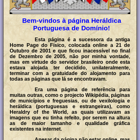
Bem-vindos à página Heráldica
Portuguesa de Domínio!
Esta página é a sucessora da antiga
Home Page do Físico, colocada online a 21 de
Outubro de 2001 e que ficou inacessível no final
de Dezembro de 2005, não por minha vontade,
mas em virtude do servidor brasileiro onde esta
estava alojada ter decidido, unilateralmente,
terminar com a gratuidade do alojamento para
todas as páginas que lá se encontravam.
Era uma página de referência para
muitas outras, como o projecto Wikipédia, páginas
de municípios e freguesias, ou de vexilologia e
heráldica (portuguesas e estrangeiras), como
Heraldry of the World, as quais utilizavam as
imagens que eu tinha refeito, por serem na altura
as de maior tamanho e qualidade gráfica
existentes na internet.
Apesar da página não estar online, mas