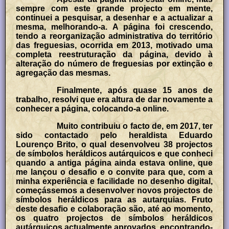
sempre com este grande projecto em mente,
continuei a pesquisar, a desenhar e a actualizar a
mesma, melhorando-a. A página foi crescendo,
tendo a reorganização administrativa do território
das freguesias, ocorrida em 2013, motivado uma
completa reestruturação da página, devido à
alteração do número de freguesias por extinção e
agregação das mesmas.
Finalmente, após quase 15 anos de
trabalho, resolvi que era altura de dar novamente a
conhecer a página, colocando-a online.
Muito contribuiu o facto de, em 2017, ter
sido contactado pelo heraldista Eduardo
Lourenço Brito, o qual desenvolveu 38 projectos
de símbolos heráldicos autárquicos e que conheci
quando a antiga página ainda estava online, que
me lançou o desafio e o convite para que, com a
minha experiência e facilidade no desenho digital,
começássemos a desenvolver novos projectos de
símbolos heráldicos para as autarquias. Fruto
deste desafio e colaboração são, até ao momento,
os quatro projectos de símbolos heráldicos
autárquicos actualmente aprovados, encontrando-