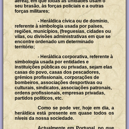
aérea), em que todas as unidades usam o
seu brasão, às forças policiais e a outras
forças militares;
- Heráldica cívica ou de domínio,
referente à simbologia usada por países,
regiões, municípios, (freguesias, cidades ou
vilas, ou divisões administrativas em que se
encontre ordenado um determinado
território;
- Heráldica corporativa, referente à
simbologia usada por entidades e
instituições públicas ou privadas, sejam elas
casas do povo, casas dos pescadores,
grémios profissionais, corporações de
bombeiros, associações desportivas ou
culturais, sindicatos, associações patronais,
ordens profissionais, empresas privadas,
partidos políticos, etc.
Como se pode ver, hoje em dia, a
heráldica está presente em quase todos os
níveis da nossa sociedade.
Actualmente em Portugal, no que