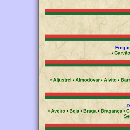
•
Garvão
•
Aljustrel
•
Almodôvar
•
Alvito
•
Bar
•
Aveiro
•
Beja
•
Braga
•
Bragança
•
C
Se