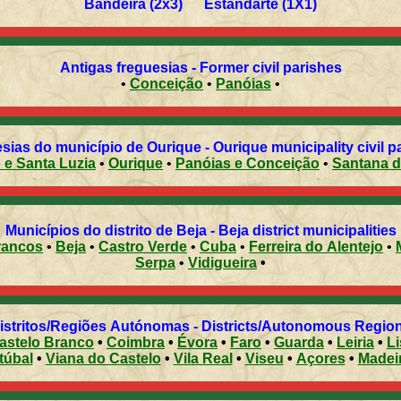
Bandeira (2x3) Estandarte (1X1)
Antigas freguesias - Former civil parishes
•
Conceição
•
Panóias
•
Freguesias do município de Ourique - Ourique municipality c
 e Santa Luzia
•
Ourique
•
Panóias e Conceição
•
Santana d
Municípios do distrito de Beja - Beja district municipalities
rancos
•
Beja
•
Castro Verde
•
Cuba
•
Ferreira do Alentejo
•
Serpa
•
Vidigueira
•
Distritos/Regiões Autónomas - Districts/Autonomous Regi
astelo Branco
•
Coimbra
•
Évora
•
Faro
•
Guarda
•
Leiria
•
L
túbal
•
Viana do Castelo
•
Vila Real
•
Viseu
•
Açores
•
Madei