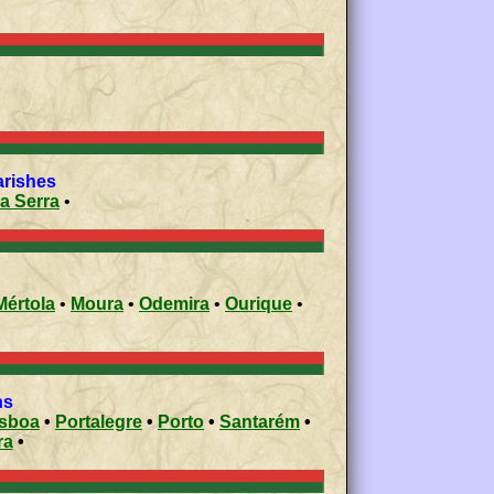
ivil parishe
s
a Serra
•
Mértola
•
Moura
•
Odemira
•
Ourique
•
ons
isboa
•
Portalegre
•
Porto
•
Santarém
•
ra
•