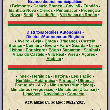
Branco district municipalities
•
Belmonte
•
Castelo Branco
•
Covilhã
•
Fundão
•
Idanha-a-Nova
•
Oleiros
•
Penamacor
•
Proença-a-
Nova
•
Sertã
•
Vila de Rei
•
Vila Velha de Ródão
•
Distritos/Regiões Autónomas -
Districts/Autonomous Regions
•
Aveiro
•
Beja
•
Braga
•
Bragança
•
Castelo
Branco
•
Coimbra
•
Évora
•
Faro
•
Guarda
•
Leiria
•
Lisboa
•
Portalegre
•
Porto
•
Santarém
•
Setúbal
•
Viana do Castelo
•
Vila Real
•
Viseu
•
Açores
•
Madeira
•
•
Index
•
Heráldica
•
História
•
Legislação
•
Heráldica Autárquica
•
Portugal
•
Ultramar
Português
•
A - Z
•
Miniaturas (Municípios)
•
Miniaturas (Freguesias)
•
Miniaturas (Ultramar)
•
Ligações
•
Novidades
•
Contacto
•
Actualizada/Updated: 08/12/2025