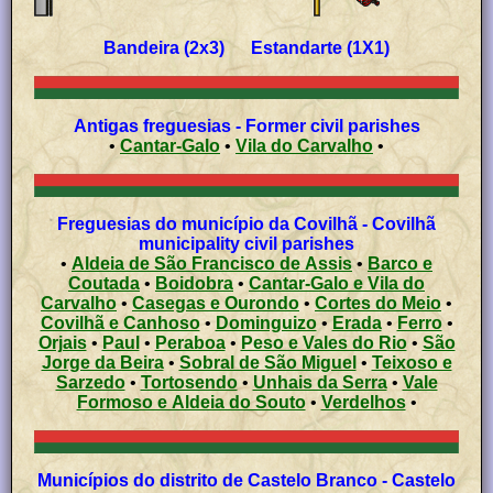
Bandeira (2x3) Estandarte (1X1)
Antigas freguesias - Former civil parishes
•
Cantar-Galo
•
Vila do Carvalho
•
Freguesias do município da Covilhã - Covilhã
municipality civil parishes
•
Aldeia de São Francisco de Assis
•
Barco e
Coutada
•
Boidobra
•
Cantar-Galo e Vila do
Carvalho
•
Casegas e Ourondo
•
Cortes do Meio
•
Covilhã e Canhoso
•
Dominguizo
•
Erada
•
Ferro
•
Orjais
•
Paul
•
Peraboa
•
Peso e Vales do Rio
•
São
Jorge da Beira
•
Sobral de São Miguel
•
Teixoso e
Sarzedo
•
Tortosendo
•
Unhais da Serra
•
Vale
Formoso e Aldeia do Souto
•
Verdelhos
•
Municípios do distrito de Castelo Branco - Castelo