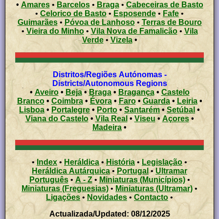
•
Amares
•
Barcelos
•
Braga
•
Cabeceiras de Basto
•
Celorico de Basto
•
Esposende
•
Fafe
•
Guimarães
•
Póvoa de Lanhoso
•
Terras de Bouro
•
Vieira do Minho
•
Vila Nova de Famalicão
•
Vila
Verde
•
Vizela
•
Distritos/Regiões Autónomas -
Districts/Autonomous Regions
•
Aveiro
•
Beja
•
Braga
•
Bragança
•
Castelo
Branco
•
Coimbra
•
Évora
•
Faro
•
Guarda
•
Leiria
•
Lisboa
•
Portalegre
•
Porto
•
Santarém
•
Setúbal
•
Viana do Castelo
•
Vila Real
•
Viseu
•
Açores
•
Madeira
•
•
Index
•
Heráldica
•
História
•
Legislação
•
Heráldica Autárquica
•
Portugal
•
Ultramar
Português
•
A - Z
•
Miniaturas (Municípios)
•
Miniaturas (Freguesias)
•
Miniaturas (Ultramar)
•
Ligações
•
Novidades
•
Contacto
•
Actualizada/Updated: 08/12/2025