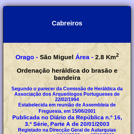
Cabreiros
2
Orago -
São Miguel
Área -
2.8
Km
Ordenação heráldica do brasão e
bandeira
Segundo o parecer da Comissão de Heráldica da
Associação dos Arqueólogos Portugueses de
22/02/1994
Estabelecida em reunião de Assembleia de
Freguesia, em 15/06/2001
Publicada no Diário da República n.º 16,
3.ª Série, Parte A de 20/01/2003
Registado na Direcção Geral de Autarquias