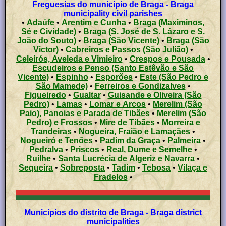
Freguesias do município de Braga - Braga
municipality civil parishes
•
Adaúfe
•
Arentim e Cunha
•
Braga (Maximinos,
Sé e Cividade)
•
Braga (S. José de S. Lázaro e S.
João do Souto)
•
Braga (São Vicente)
•
Braga (São
Victor)
•
Cabreiros e Passos (São Julião)
•
Celeirós, Aveleda e Vimieiro
•
Crespos e Pousada
•
Escudeiros e Penso (Santo Estêvão e São
Vicente)
•
Espinho
•
Esporões
•
Este (São Pedro e
São Mamede)
•
Ferreiros e Gondizalves
•
Figueiredo
•
Gualtar
•
Guisande e Oliveira (São
Pedro)
•
Lamas
•
Lomar e Arcos
•
Merelim (São
Paio), Panoias e Parada de Tibães
•
Merelim (São
Pedro) e Frossos
•
Mire de Tibães
•
Morreira e
Trandeiras
•
Nogueira, Fraião e Lamaçães
•
Nogueiró e Tenões
•
Padim da Graça
•
Palmeira
•
Pedralva
•
Priscos
•
Real, Dume e Semelhe
•
Ruilhe
•
Santa Lucrécia de Algeriz e Navarra
•
Sequeira
•
Sobreposta
•
Tadim
•
Tebosa
•
Vilaça e
Fradelos
•
Municípios do distrito de Braga - Braga district
municipalities