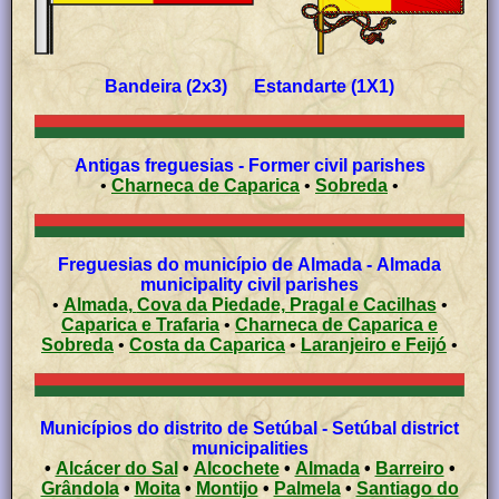
Bandeira (2x3) Estandarte (1X1)
Antigas freguesias - Former civil parishes
•
Charneca de Caparica
•
Sobreda
•
Freguesias do município de Almada - Almada
municipality civil parishes
•
Almada, Cova da Piedade, Pragal e Cacilhas
•
Caparica e Trafaria
•
Charneca de Caparica e
Sobreda
•
Costa da Caparica
•
Laranjeiro e Feijó
•
Municípios do distrito de Setúbal - Setúbal district
municipalities
•
Alcácer do Sal
•
Alcochete
•
Almada
•
Barreiro
•
Grândola
•
Moita
•
Montijo
•
Palmela
•
Santiago do