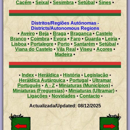
Cacém
•
Seixal
•
Sesimbra
•
Setúbal
•
Sines
•
Distritos/Regiões Autónomas -
Districts/Autonomous Regions
•
Aveiro
•
Beja
•
Braga
•
Bragança
•
Castelo
Branco
•
Coimbra
•
Évora
•
Faro
•
Guarda
•
Leiria
•
Lisboa
•
Portalegre
•
Porto
•
Santarém
•
Setúbal
•
Viana do Castelo
•
Vila Real
•
Viseu
•
Açores
•
Madeira
•
•
Index
•
Heráldica
•
História
•
Legislação
•
Heráldica Autárquica
•
Portugal
•
Ultramar
Português
•
A - Z
•
Miniaturas (Municípios)
•
Miniaturas (Freguesias)
•
Miniaturas (Ultramar)
•
Ligações
•
Novidades
•
Contacto
•
Actualizada/Updated: 08/12/2025