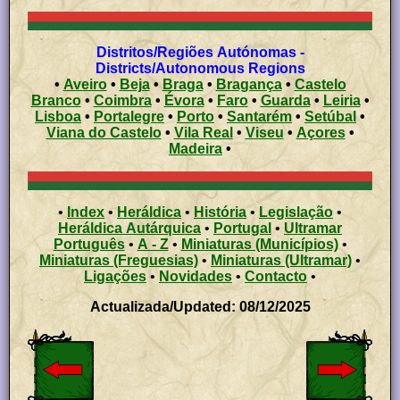
Distritos/Regiões Autónomas -
Districts/Autonomous Regions
•
Aveiro
•
Beja
•
Braga
•
Bragança
•
Castelo
Branco
•
Coimbra
•
Évora
•
Faro
•
Guarda
•
Leiria
•
Lisboa
•
Portalegre
•
Porto
•
Santarém
•
Setúbal
•
Viana do Castelo
•
Vila Real
•
Viseu
•
Açores
•
Madeira
•
•
Index
•
Heráldica
•
História
•
Legislação
•
Heráldica Autárquica
•
Portugal
•
Ultramar
Português
•
A - Z
•
Miniaturas (Municípios)
•
Miniaturas (Freguesias)
•
Miniaturas (Ultramar)
•
Ligações
•
Novidades
•
Contacto
•
Actualizada/Updated: 08/12/2025