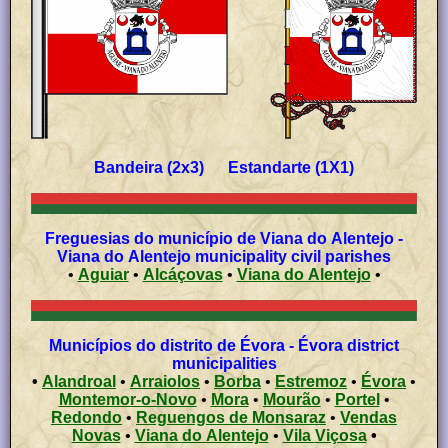
Bandeira (2x3) Estandarte (1X1)
Freguesias do município de Viana do Alentejo -
Viana do Alentejo municipality civil parishes
•
Aguiar
•
Alcáçovas
•
Viana do Alentejo
•
Municípios do distrito de Évora - Évora district
municipalities
•
Alandroal
•
Arraiolos
•
Borba
•
Estremoz
•
Évora
•
Montemor-o-Novo
•
Mora
•
Mourão
•
Portel
•
Redondo
•
Reguengos de Monsaraz
•
Vendas
Novas
•
Viana do Alentejo
•
Vila Viçosa
•