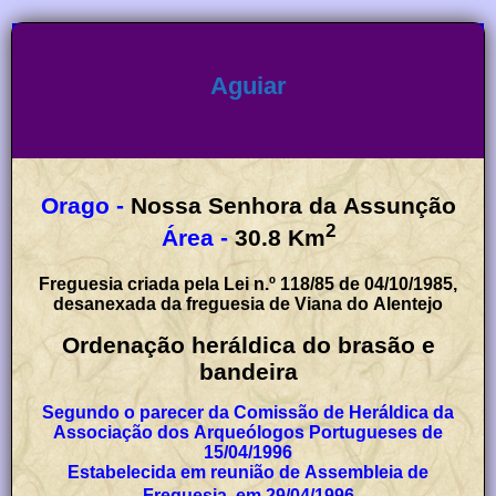
Aguiar
Orago -
Nossa Senhora da Assunção
2
Área -
30.8
Km
Freguesia criada pela Lei n.º 118/85 de 04/10/1985,
desanexada da freguesia de Viana do Alentejo
Ordenação heráldica do brasão e
bandeira
Segundo o parecer da Comissão de Heráldica da
Associação dos Arqueólogos Portugueses de
15/04/1996
Estabelecida em reunião de Assembleia de
Freguesia, em 29/04/1996