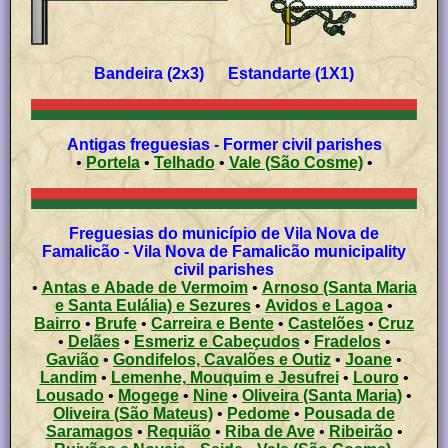
Bandeira (2x3) Estandarte (1X1)
Antigas freguesias - Former civil parishes
•
Portela
•
Telhado
•
Vale (São Cosme)
•
Freguesias do município de Vila Nova de
Famalicão - Vila Nova de Famalicão municipality
civil parishes
•
Antas e Abade de Vermoim
•
Arnoso (Santa Maria
e Santa Eulália) e Sezures
•
Avidos e Lagoa
•
Bairro
•
Brufe
•
Carreira e Bente
•
Castelões
•
Cruz
•
Delães
•
Esmeriz e Cabeçudos
•
Fradelos
•
Gavião
•
Gondifelos, Cavalões e Outiz
•
Joane
•
Landim
•
Lemenhe, Mouquim e Jesufrei
•
Louro
•
Lousado
•
Mogege
•
Nine
•
Oliveira (Santa Maria)
•
Oliveira (São Mateus)
•
Pedome
•
Pousada de
Saramagos
•
Requião
•
Riba de Ave
•
Ribeirão
•