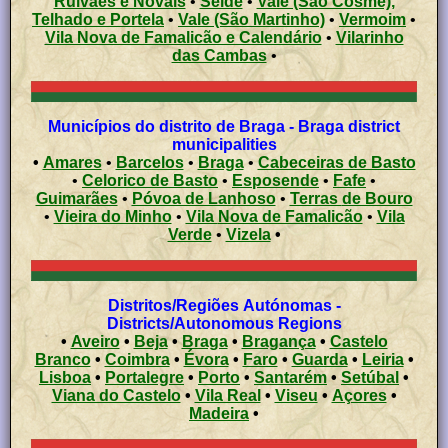
Ruivães e Novais
•
Seide
•
Vale (São Cosme),
Telhado e Portela
•
Vale (São Martinho)
•
Vermoim
•
Vila Nova de Famalicão e Calendário
•
Vilarinho
das Cambas
•
Municípios do distrito de Braga - Braga district
municipalities
•
Amares
•
Barcelos
•
Braga
•
Cabeceiras de Basto
•
Celorico de Basto
•
Esposende
•
Fafe
•
Guimarães
•
Póvoa de Lanhoso
•
Terras de Bouro
•
Vieira do Minho
•
Vila Nova de Famalicão
•
Vila
Verde
•
Vizela
•
Distritos/Regiões Autónomas -
Districts/Autonomous Regions
•
Aveiro
•
Beja
•
Braga
•
Bragança
•
Castelo
Branco
•
Coimbra
•
Évora
•
Faro
•
Guarda
•
Leiria
•
Lisboa
•
Portalegre
•
Porto
•
Santarém
•
Setúbal
•
Viana do Castelo
•
Vila Real
•
Viseu
•
Açores
•
Madeira
•