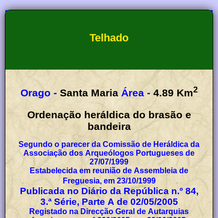
Telhado
2
Orago -
Santa Maria
Área -
4.89
Km
Ordenação heráldica do brasão e
bandeira
Segundo o parecer da Comissão de Heráldica da
Associação dos Arqueólogos Portugueses de
27/07/1999
Estabelecida em reunião de Assembleia de
Freguesia, em 23/10/1999
Publicada no Diário da República n.º 84,
3.ª Série, Parte A de 02/05/2005
Registado na Direcção Geral de Autarquias