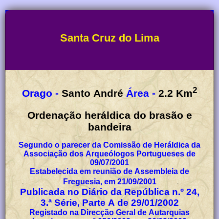
Santa Cruz do Lima
2
Orago -
Santo André
Área -
2.2
Km
Ordenação heráldica do brasão e
bandeira
Segundo o parecer da Comissão de Heráldica da
Associação dos Arqueólogos Portugueses de
09/07/2001
Estabelecida em reunião de Assembleia de
Freguesia, em 21/09/2001
Publicada no Diário da República n.º 24,
3.ª Série, Parte A de 29/01/2002
Registado na Direcção Geral de Autarquias