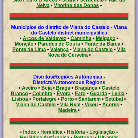
Neiva
•
Vitorino das Donas
•
Municípios do distrito de Viana do Castelo - Viana
do Castelo district municipalities
•
Arcos de Valdevez
•
Caminha
•
Melgaço
•
Monção
•
Paredes de Coura
•
Ponte da Barca
•
Ponte de Lima
•
Valença
•
Viana do Castelo
•
Vila
Nova de Cerveira
•
Distritos/Regiões Autónomas -
Districts/Autonomous Regions
•
Aveiro
•
Beja
•
Braga
•
Bragança
•
Castelo
Branco
•
Coimbra
•
Évora
•
Faro
•
Guarda
•
Leiria
•
Lisboa
•
Portalegre
•
Porto
•
Santarém
•
Setúbal
•
Viana do Castelo
•
Vila Real
•
Viseu
•
Açores
•
Madeira
•
•
Index
•
Heráldica
•
História
•
Legislação
•
Heráldica Autárquica
•
Portugal
•
Ultramar