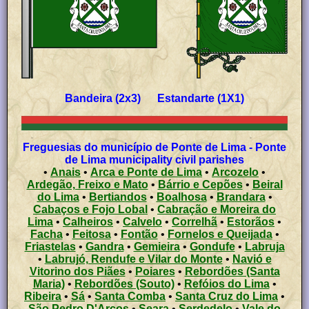
Bandeira (2x3) Estandarte (1X1)
Freguesias do município de Ponte de Lima - Ponte
de Lima municipality civil parishes
•
Anais
•
Arca e Ponte de Lima
•
Arcozelo
•
Ardegão, Freixo e Mato
•
Bárrio e Cepões
•
Beiral
do Lima
•
Bertiandos
•
Boalhosa
•
Brandara
•
Cabaços e Fojo Lobal
•
Cabração e Moreira do
Lima
•
Calheiros
•
Calvelo
•
Correlhã
•
Estorãos
•
Facha
•
Feitosa
•
Fontão
•
Fornelos e Queijada
•
Friastelas
•
Gandra
•
Gemieira
•
Gondufe
•
Labruja
•
Labrujó, Rendufe e Vilar do Monte
•
Navió e
Vitorino dos Piães
•
Poiares
•
Rebordões (Santa
Maria)
•
Rebordões (Souto)
•
Refóios do Lima
•
Ribeira
•
Sá
•
Santa Comba
•
Santa Cruz do Lima
•
São Pedro D'Arcos
•
Seara
•
Serdedelo
•
Vale do