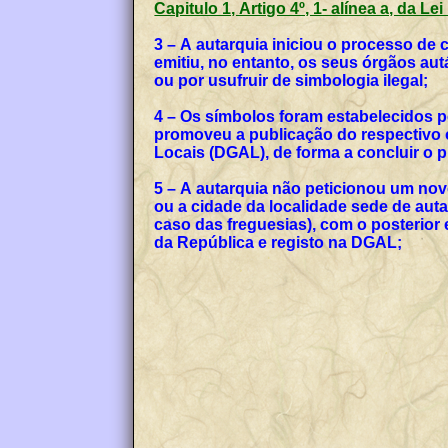
Capitulo 1, Artigo 4º, 1- alínea a, da Le
3 – A autarquia iniciou o processo de
emitiu, no entanto, os seus órgãos a
ou por usufruir de simbologia ilegal;
4 – Os símbolos foram estabelecidos p
promoveu a publicação do respectivo o
Locais (DGAL), de forma a concluir o
5 – A autarquia não peticionou um no
ou a cidade da localidade sede de auta
caso das freguesias), com o posterior
da República e registo na DGAL;