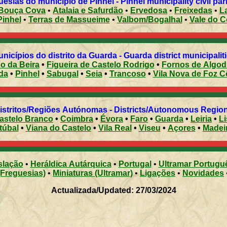
Freguesias do município de Pinhel - Pinhel municipality civ
/Bouça Cova
•
Atalaia e Safurdão
•
Ervedosa
•
Freixedas
•
L
Pinhel
•
Terras de Massueime
•
Valbom/Bogalhal
•
Vale do C
Municípios do distrito da Guarda - Guarda district municipalit
co da Beira
•
Figueira de Castelo Rodrigo
•
Fornos de Algod
da
•
Pinhel
•
Sabugal
•
Seia
•
Trancoso
•
Vila Nova de Foz C
Distritos/Regiões Autónomas - Districts/Autonomous Regi
astelo Branco
•
Coimbra
•
Évora
•
Faro
•
Guarda
•
Leiria
•
L
túbal
•
Viana do Castelo
•
Vila Real
•
Viseu
•
Açores
•
Madei
slação
•
Heráldica Autárquica
•
Portugal
•
Ultramar Portugu
(Freguesias)
•
Miniaturas (Ultramar)
•
Ligações
•
Novidades
Actualizada/Updated: 27/03/2024