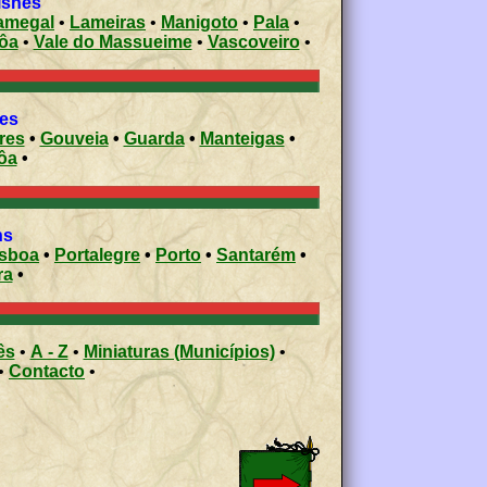
il parishes
amegal
•
Lameiras
•
Manigoto
•
Pala
•
ôa
•
Vale do Massueime
•
Vascoveiro
•
ies
res
•
Gouveia
•
Guarda
•
Manteigas
•
ôa
•
ons
isboa
•
Portalegre
•
Porto
•
Santarém
•
ra
•
ês
•
A - Z
•
Miniaturas (Municípios)
•
•
Contacto
•