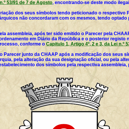
i n.º 53/91 de 7 de Agosto
, encontrando-se deste modo ilegai
 criação dos seus símbolos tendo peticionado o respectivo 
utárquicos não concordaram com os mesmos, tendo optado p
ela assembleia, após ter sido emitido o Parecer pela CHAAP
rdenamento em Diário da República e o posterior registo 
 processo, conforme o
Capitulo 1, Artigo 4º, 2 e 3, da Lei n.º
vo Parecer junto da CHAAP após a modificação dos seus sím
rquia, pela alteração da sua designação oficial, ou pela al
 estabelecimento dos símbolos pela respectiva assembleia