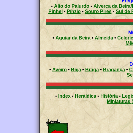
•
Alto do Palurdo
•
Alverca da Beira
Pinhel
•
Pínzio
•
Souro Pires
•
Sul de 
•
Aguiar da Beira
•
Almeida
•
Celori
Mê
•
Aveiro
•
Beja
•
Braga
•
Bragança
•
C
Se
•
Index
•
Heráldica
•
História
•
Legi
Miniaturas 