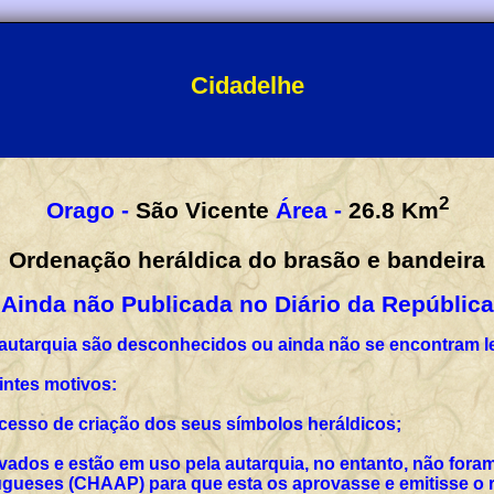
Cidadelhe
2
Orago -
São Vicente
Área -
26.8
Km
Ordenação heráldica do brasão e bandeira
Ainda não Publicada no Diário da República
 autarquia são desconhecidos ou ainda não se encontram l
intes motivos:
rocesso de criação dos seus símbolos heráldicos;
vados e estão em uso pela autarquia, no entanto, não for
ueses (CHAAP) para que esta os aprovasse e emitisse o r