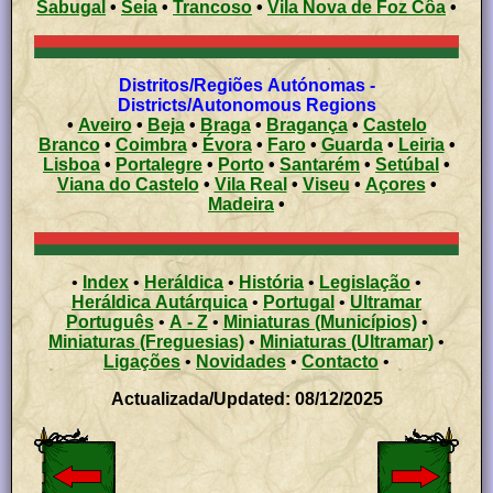
Sabugal
•
Seia
•
Trancoso
•
Vila Nova de Foz Côa
•
Distritos/Regiões Autónomas -
Districts/Autonomous Regions
•
Aveiro
•
Beja
•
Braga
•
Bragança
•
Castelo
Branco
•
Coimbra
•
Évora
•
Faro
•
Guarda
•
Leiria
•
Lisboa
•
Portalegre
•
Porto
•
Santarém
•
Setúbal
•
Viana do Castelo
•
Vila Real
•
Viseu
•
Açores
•
Madeira
•
•
Index
•
Heráldica
•
História
•
Legislação
•
Heráldica Autárquica
•
Portugal
•
Ultramar
Português
•
A - Z
•
Miniaturas (Municípios)
•
Miniaturas (Freguesias)
•
Miniaturas (Ultramar)
•
Ligações
•
Novidades
•
Contacto
•
Actualizada/Updated: 08/12/2025