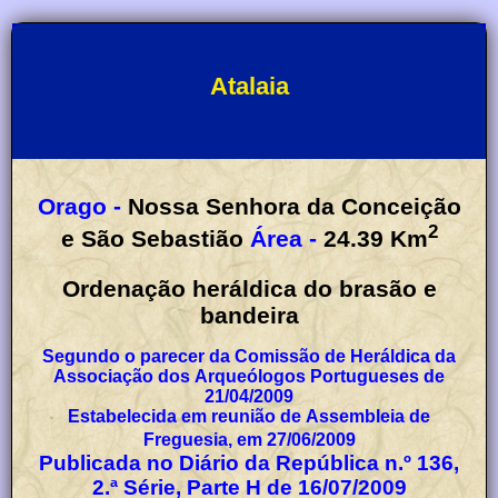
Atalaia
Orago -
Nossa Senhora da Conceição
2
e São Sebastião
Área -
24.39
Km
Ordenação heráldica do brasão e
bandeira
Segundo o parecer da Comissão de Heráldica da
Associação dos Arqueólogos Portugueses de
21/04/2009
Estabelecida em reunião de Assembleia de
Freguesia, em 27/06/2009
Publicada no Diário da República n.º 136,
2.ª Série, Parte H de 16/07/2009