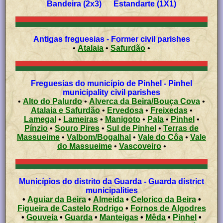
Bandeira (2x3) Estandarte (1X1)
Antigas freguesias - Former civil parishes
•
Atalaia
•
Safurdão
•
Freguesias do município de Pinhel - Pinhel
municipality civil parishes
•
Alto do Palurdo
•
Alverca da Beira/Bouça Cova
•
Atalaia e Safurdão
•
Ervedosa
•
Freixedas
•
Lamegal
•
Lameiras
•
Manigoto
•
Pala
•
Pinhel
•
Pínzio
•
Souro Pires
•
Sul de Pinhel
•
Terras de
Massueime
•
Valbom/Bogalhal
•
Vale do Côa
•
Vale
do Massueime
•
Vascoveiro
•
Municípios do distrito da Guarda - Guarda district
municipalities
•
Aguiar da Beira
•
Almeida
•
Celorico da Beira
•
Figueira de Castelo Rodrigo
•
Fornos de Algodres
•
Gouveia
•
Guarda
•
Manteigas
•
Mêda
•
Pinhel
•