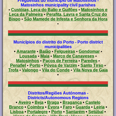
Freguesias do município de Matosinhos -
Matosinhos municipality civil parishes
•
Custóias, Leça do Balio e Guifões
•
Matosinhos e
Leça da Palmeira
•
Perafita, Lavra e Santa Cruz do
Bispo
•
São Mamede de Infesta e Senhora da Hora
•
Municípios do distrito do Porto - Porto district
municipalities
•
Amarante
•
Baião
•
Felgueiras
•
Gondomar
•
Lousada
•
Maia
•
Marco de Canaveses
•
Matosinhos
•
Paços de Ferreira
•
Paredes
•
Penafiel
•
Porto
•
Póvoa de Varzim
•
Santo Tirso
•
Trofa
•
Valongo
•
Vila do Conde
•
Vila Nova de Gaia
•
Distritos/Regiões Autónomas -
Districts/Autonomous Regions
•
Aveiro
•
Beja
•
Braga
•
Bragança
•
Castelo
Branco
•
Coimbra
•
Évora
•
Faro
•
Guarda
•
Leiria
•
Lisboa
•
Portalegre
•
Porto
•
Santarém
•
Setúbal
•