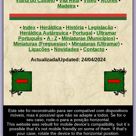
Viana do Castelo
•
Vila Real
•
Viseu
•
Açores
•
Madeira
•
•
Index
•
Heráldica
•
História
•
Legislação
•
Heráldica Autárquica
•
Portugal
•
Ultramar
Português
•
A - Z
•
Miniaturas (Municípios)
•
Miniaturas (Freguesias)
•
Miniaturas (Ultramar)
•
Ligações
•
Novidades
•
Contacto
•
Actualizada/Updated: 24/04/2024
Este site foi reconstruido para ser compatível com dispositivos
móveis, mas é possível que não se adapte a todos. Se for o
seu caso, rode-o para a posição horizontal.
This website was rebuilt for mobile device's compatibility, but it´s
possible that it's not mobile friendly on some of them. If that's
your case, rotate the device to the horizontal position.