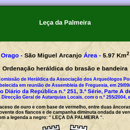
Leça da Palmeira
2
Orago -
São Miguel Arcanjo
Área -
5.97
Km
Ordenação heráldica do brasão e bandeira
Comissão de Heráldica da Associação dos Arqueólogos Por
belecida em reunião de Assembleia de Freguesia, em 29/09
 Diário da República n.º 251, 3.ª Série, Parte A 
 Direcção Geral de Autarquias Locais, com o n.º 255/2004, 
a aceso de ouro e com base de vermelho, entre duas âncora
ente dos flancos e de campanha diminuta ondada de verde 
, com a legenda a negro: “ LEÇA DA PALMEIRA “.