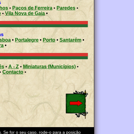
s
nhos
•
Paços de Ferreira
•
Paredes
•
e
•
Vila Nova de Gaia
•
ons
isboa
•
Portalegre
•
Porto
•
Santarém
•
ra
•
ês
•
A - Z
•
Miniaturas (Municípios)
•
•
Contacto
•
s. Se for o seu caso, rode-o para a posição