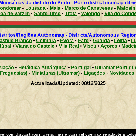
Municípios do distrito do Porto - Porto district municipalitie
ondomar
•
Lousada
•
Maia
•
Marco de Canaveses
•
Matosi
Póvoa de Varzim
•
Santo Tirso
•
Trofa
•
Valongo
•
Vila do Cond
Distritos/Regiões Autónomas - Districts/Autonomous Regi
astelo Branco
•
Coimbra
•
Évora
•
Faro
•
Guarda
•
Leiria
•
L
túbal
•
Viana do Castelo
•
Vila Real
•
Viseu
•
Açores
•
Madei
slação
•
Heráldica Autárquica
•
Portugal
•
Ultramar Portugu
(Freguesias)
•
Miniaturas (Ultramar)
•
Ligações
•
Novidades
Actualizada/Updated: 08/12/2025
ível com dispositivos móveis, mas é possível que não se adapte a todo