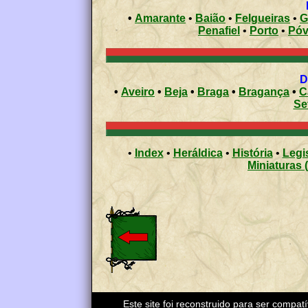
•
Amarante
•
Baião
•
Felgueiras
•
G
Penafiel
•
Porto
•
•
Aveiro
•
Beja
•
Braga
•
Bragança
•
C
Se
•
Index
•
Heráldica
•
História
•
Legi
Miniaturas 
Este site foi reconstruido para ser compat